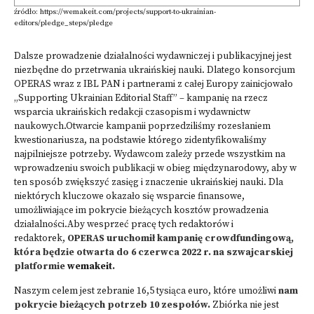
źródło: https://wemakeit.com/projects/support-to-ukrainian-
editors/pledge_steps/pledge
Dalsze prowadzenie działalności wydawniczej i publikacyjnej jest
niezbędne do przetrwania ukraińskiej nauki. Dlatego konsorcjum
OPERAS wraz z IBL PAN i partnerami z całej Europy zainicjowało
„Supporting Ukrainian Editorial Staff” – kampanię na rzecz
wsparcia ukraińskich redakcji czasopism i wydawnictw
naukowych.Otwarcie kampanii poprzedziliśmy rozesłaniem
kwestionariusza, na podstawie którego zidentyfikowaliśmy
najpilniejsze potrzeby. Wydawcom zależy przede wszystkim na
wprowadzeniu swoich publikacji w obieg międzynarodowy, aby w
ten sposób zwiększyć zasięg i znaczenie ukraińskiej nauki. Dla
niektórych kluczowe okazało się wsparcie finansowe,
umożliwiające im pokrycie bieżących kosztów prowadzenia
działalności.Aby wesprzeć pracę tych redaktorów i
redaktorek,
OPERAS uruchomił kampanię crowdfundingową,
która będzie otwarta do 6 czerwca 2022 r. na szwajcarskiej
platformie
wemakeit
.
Naszym celem jest zebranie 16,5 tysiąca euro, które umożliwi
nam
pokrycie bieżących potrzeb 10 zespołów.
Zbiórka nie jest