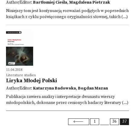
Author/Editor:
Bartłomiej Cieśla
,
Magdalena Pietrzak
Niniejszy tom jest kontynuacją rozważań podjętych w poprzednich
książkach z cyklu poświęconego oryginalności słownej, takich (...)
11.04.2018
Literature studies
Liryka Młodej Polski
Author/Editor:
Katarzyna Badowska
,
Bogdan Mazan
Publikacja zawiera analizy i interpretacje dwunastu wierszy
młodopolskich, dokonane przez cenionych badaczy literatury (...)
1
36
37