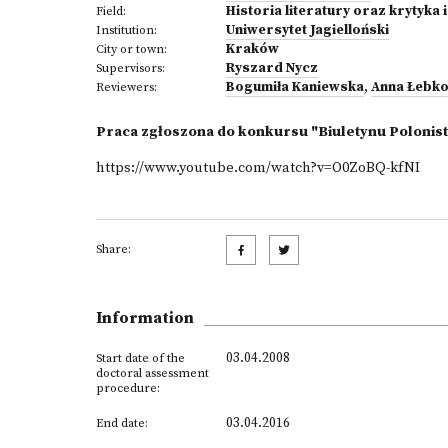
Historia literatury oraz krytyka 
Field:
Uniwersytet Jagielloński
Institution:
Kraków
City or town:
Ryszard Nycz
Supervisors:
Bogumiła Kaniewska
,
Anna Łebk
Reviewers:
Praca zgłoszona do konkursu "Biuletynu Polonist
https://www.youtube.com/watch?v=O0ZoBQ-kfNI
Share:
Information
03.04.2008
Start date of the
doctoral assessment
procedure:
03.04.2016
End date: