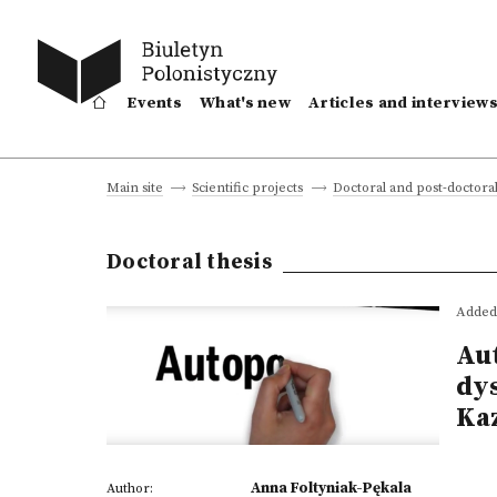
Events
What's new
Articles and interview
Main site
Scientific projects
Doctoral and post-doctoral
Doctoral thesis
Added 
Au
dys
Ka
Anna Foltyniak-Pękala
Author: