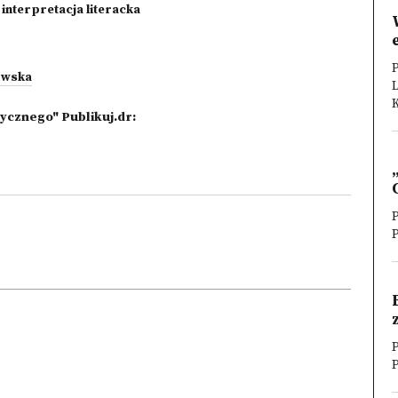
i interpretacja literacka
P
owska
K
ycznego" Publikuj.dr:
P
P
P