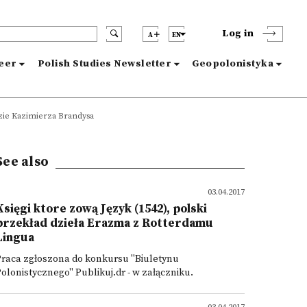
Log in
A
EN
reer
Polish Studies Newsletter
Geopolonistyka
zie Kazimierza Brandysa
See also
03.04.2017
Księgi ktore zową Język (1542), polski
przekład dzieła Erazma z Rotterdamu
Lingua
Praca zgłoszona do konkursu "Biuletynu
olonistycznego" Publikuj.dr - w załączniku.