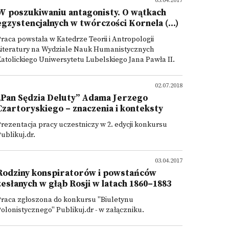
03.04.2017
W poszukiwaniu antagonisty. O wątkach
egzystencjalnych w twórczości Kornela (...)
raca powstała w Katedrze Teorii i Antropologii
Literatury na Wydziale Nauk Humanistycznych
atolickiego Uniwersytetu Lubelskiego Jana Pawła II.
02.07.2018
„Pan Sędzia Deluty” Adama Jerzego
Czartoryskiego – znaczenia i konteksty
rezentacja pracy uczestniczy w 2. edycji konkursu
ublikuj.dr.
03.04.2017
Rodziny konspiratorów i powstańców
zesłanych w głąb Rosji w latach 1860–1883
Praca zgłoszona do konkursu "Biuletynu
olonistycznego" Publikuj.dr - w załączniku.