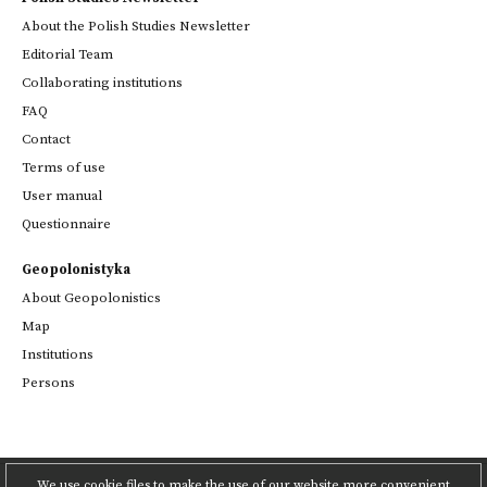
About the Polish Studies Newsletter
Editorial Team
Collaborating institutions
FAQ
Contact
Terms of use
User manual
Questionnaire
Geopolonistyka
About Geopolonistics
Map
Institutions
Persons
We use cookie files to make the use of our website more convenient