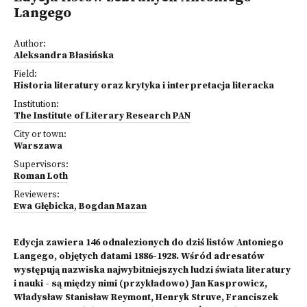
Langego
Author:
Aleksandra Błasińska
Field:
Historia literatury oraz krytyka i interpretacja literacka
Institution:
The Institute of Literary Research PAN
City or town:
Warszawa
Supervisors:
Roman Loth
Reviewers:
Ewa Głębicka
,
Bogdan Mazan
Edycja zawiera 146 odnalezionych do dziś listów Antoniego
Langego, objętych datami 1886-1928. Wśród adresatów
występują nazwiska najwybitniejszych ludzi świata literatury
i nauki - są między nimi (przykładowo) Jan Kasprowicz,
Władysław Stanisław Reymont, Henryk Struve, Franciszek