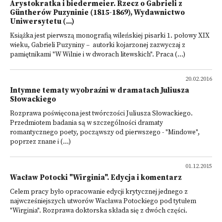
Arystokratka i biedermeier. Rzecz o Gabrieli z
Güntherów Puzyninie (1815-1869), Wydawnictwo
Uniwersytetu (...)
Książka jest pierwszą monografią wileńskiej pisarki 1. połowy XIX
wieku, Gabrieli Puzyniny – autorki kojarzonej zazwyczaj z
pamiętnikami "W Wilnie i w dworach litewskich". Praca (...)
20.02.2016
Intymne tematy wyobraźni w dramatach Juliusza
Słowackiego
Rozprawa poświęcona jest twórczości Juliusza Słowackiego.
Przedmiotem badania są w szczególności dramaty
romantycznego poety, począwszy od pierwszego - "Mindowe",
poprzez znane i (...)
01.12.2015
Wacław Potocki "Wirginia". Edycja i komentarz
Celem pracy było opracowanie edycji krytycznej jednego z
najwcześniejszych utworów Wacława Potockiego pod tytułem
"Wirginia". Rozprawa doktorska składa się z dwóch części.