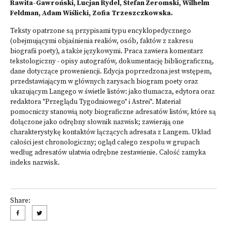
Rawita-Gawroński, Lucjan Rydel, Stefan Żeromski, Wilhelm
Feldman, Adam Wiślicki, Zofia Trzeszczkowska.
Teksty opatrzone są przypisami typu encyklopedycznego
(obejmującymi objaśnienia realiów, osób, faktów z zakresu
biografii poety), a także językowymi. Praca zawiera komentarz
tekstologiczny - opisy autografów, dokumentację bibliograficzną,
dane dotyczące proweniencji. Edycja poprzedzona jest wstępem,
przedstawiającym w głównych zarysach biogram poety oraz
ukazującym Langego w świetle listów: jako tłumacza, edytora oraz
redaktora "Przeglądu Tygodniowego" i Astrei". Materiał
pomocniczy stanowią noty biograficzne adresatów listów, które są
dołączone jako odrębny słownik nazwisk; zawierają one
charakterystykę kontaktów łączących adresata z Langem. Układ
całości jest chronologiczny; ogląd całego zespołu w grupach
według adresatów ułatwia odrębne zestawienie. Całość zamyka
indeks nazwisk.
Share: