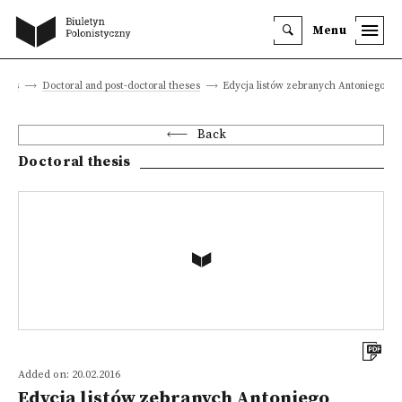
Menu
jects
Doctoral and post-doctoral theses
Edycja listów zebranych Antoniego L
Back
Doctoral thesis
Added on: 20.02.2016
Edycja listów zebranych Antoniego