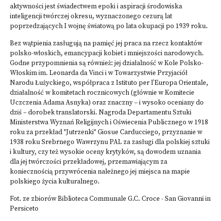
aktywności jest świadectwem epoki i aspiracji środowiska
inteligencji twórczej okresu, wyznaczonego cezurą lat
poprzedzających I wojnę światową po lata okupacji po 1939 roku.
Bez wątpienia zasługują na pamięć jej praca na rzecz kontaktów
polsko-włoskich, emancypacji kobiet i mniejszości narodowych.
Godne przypomnienia są również: jej działalność w Kole Polsko-
Włoskim im. Leonarda da Vinci i w Towarzystwie Przyjaciół
Narodu Łużyckiego, współpraca z Istituto per l’Europa Orientale,
działalność w komitetach rocznicowych (głównie w Komitecie
Uczczenia Adama Asnyka) oraz znaczny – i wysoko oceniany do
dziś – dorobek translatorski. Nagroda Departamentu Sztuki
Ministerstwa Wyznań Religijnych i Oświecenia Publicznego w 1918
roku za przekład "Jutrzenki" Giosue Carducciego, przyznanie w
1938 roku Srebrnego Wawrzynu PAL za zasługi dla polskiej sztuki
i kultury, czy też wysokie oceny krytyków, są dowodem uznania
dla jej twórczości przekładowej, przemawiającym za
koniecznością przywrócenia należnego jej miejsca na mapie
polskiego życia kulturalnego.
Fot. ze zbiorów Biblioteca Communale G.C. Croce - San Giovanni in
Persiceto