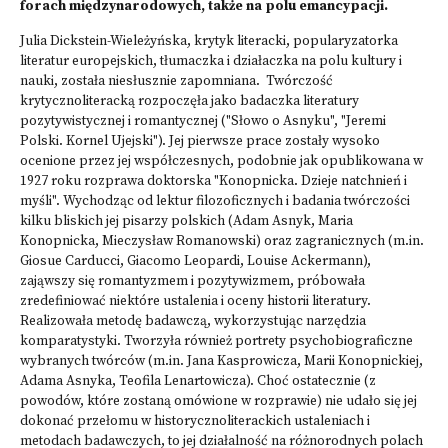
forach międzynarodowych, także na polu emancypacji.
Julia Dickstein-Wieleżyńska, krytyk literacki, popularyzatorka
literatur europejskich, tłumaczka i działaczka na polu kultury i
nauki, została niesłusznie zapomniana. Twórczość
krytycznoliteracką rozpoczęła jako badaczka literatury
pozytywistycznej i romantycznej ("Słowo o Asnyku", "Jeremi
Polski. Kornel Ujejski"). Jej pierwsze prace zostały wysoko
ocenione przez jej współczesnych, podobnie jak opublikowana w
1927 roku rozprawa doktorska "Konopnicka. Dzieje natchnień i
myśli". Wychodząc od lektur filozoficznych i badania twórczości
kilku bliskich jej pisarzy polskich (Adam Asnyk, Maria
Konopnicka, Mieczysław Romanowski) oraz zagranicznych (m.in.
Giosue Carducci, Giacomo Leopardi, Louise Ackermann),
zająwszy się romantyzmem i pozytywizmem, próbowała
zredefiniować niektóre ustalenia i oceny historii literatury.
Realizowała metodę badawczą, wykorzystując narzędzia
komparatystyki. Tworzyła również portrety psychobiograficzne
wybranych twórców (m.in. Jana Kasprowicza, Marii Konopnickiej,
Adama Asnyka, Teofila Lenartowicza). Choć ostatecznie (z
powodów, które zostaną omówione w rozprawie) nie udało się jej
dokonać przełomu w historycznoliterackich ustaleniach i
metodach badawczych, to jej działalność na różnorodnych polach