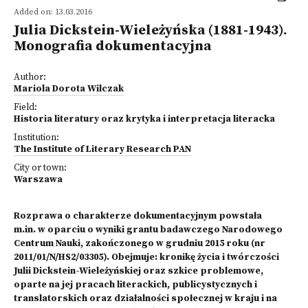
Added on: 13.03.2016
Julia Dickstein-Wieleżyńska (1881-1943).
Monografia dokumentacyjna
Author:
Mariola Dorota Wilczak
Field:
Historia literatury oraz krytyka i interpretacja literacka
Institution:
The Institute of Literary Research PAN
City or town:
Warszawa
Rozprawa o charakterze dokumentacyjnym powstała
m.in. w oparciu o wyniki grantu badawczego Narodowego
Centrum Nauki, zakończonego w grudniu 2015 roku (nr
2011/01/N/HS2/03305). Obejmuje: kronikę życia i twórczości
Julii Dickstein-Wieleżyńskiej oraz szkice problemowe,
oparte na jej pracach literackich, publicystycznych i
translatorskich oraz działalności społecznej w kraju i na