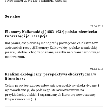
3 November 2024; 12:47 (Mariola Wilczak)
See also
25.06.2019
Eleonory Kalkowskiej (1883-1937) polsko-niemiecka
twórczość i jej recepcja
Rozprawa jest pierwszą monografią poświęconą całokształtowi
twórczości i recepcji Eleonory Kalkowskiej: polsko-niemieckiej
pisarki, istotnej, choć zapoznanej agentki sieci transnarodowego
modernizmu.
01.12.2015
Realizm ekologiczny: perspektywa ekokrytyczna w
literaturze
Celem pracy jest zaprezentowanie perspektywy ekokrytycznej i
wprowadzenie jej do polskiego literaturoznawstwa na
przykładach polskich i zagranicznych literatury nowoczesnej.
Dzięki zwróceniu (...)