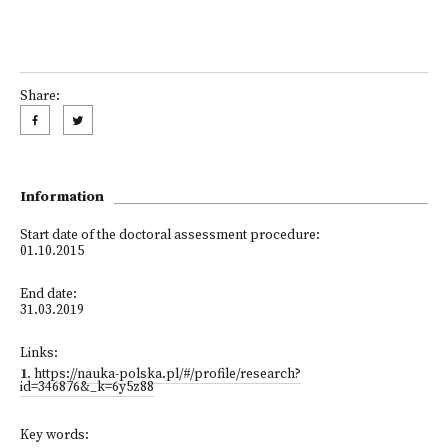
Share:
Information
Start date of the doctoral assessment procedure:
01.10.2015
End date:
31.03.2019
Links:
1
.
https://nauka-polska.pl/#/profile/research?
id=346876&_k=6y5z88
Key words: