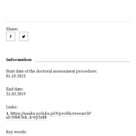
Share:
Information
Start date of the doctoral assessment procedure:
01.10.2015
End date:
31.03.2019
Links:
1
.
https://nauka-polska.pl/#/profile/research?
id=346876&_k=6y5z88
Key words: