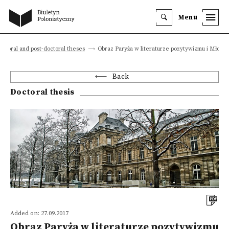
Menu
octoral and post-doctoral theses
Obraz Paryża w literaturze pozytywizmu i Młodej 
Back
Doctoral thesis
Added on: 27.09.2017
Obraz Paryża w literaturze pozytywizmu