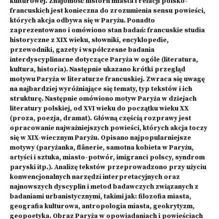
kulturowej. Znajomość historii miasta i relacji polsko-
francuskich jest konieczna do zrozumienia sensu powieści,
których akcja odbywa się w Paryżu. Ponadto
zaprezentowano i omówiono stan badań: francuskie studia
historyczne z XIX wieku, słowniki, encyklopedie,
przewodniki, gazety i współczesne badania
interdyscyplinarne dotyczące Paryża w ogóle (literatura,
kultura, historia). Następnie ukazano krótki przegląd
motywu Paryża w literaturze francuskiej. Zwraca się uwagę
na najbardziej wyróżniające się tematy, typ tekstów i ich
strukturę. Następnie omówiono motyw Paryża w dziejach
literatury polskiej, od XVI wieku do początku wieku XX
(proza, poezja, dramat). Główną częścią rozprawy jest
opracowanie najważniejszych powieści, których akcja toczy
się w XIX-wiecznym Paryżu. Opisano najpopularniejsze
motywy (paryżanka, flânerie, samotna kobieta w Paryżu,
artyści i sztuka, miasto-potwór, imigranci polscy, syndrom
paryski itp.). Analizę tekstów przeprowadzono przy użyciu
konwencjonalnych narzędzi interpretacyjnych oraz
najnowszych dyscyplin i metod badawczych związanych z
badaniami urbanistycznymi, takimi jak: filozofia miasta,
geografia kulturowa, antropologia miasta, geokrytyzm,
geopoetyka. Obraz Paryża w opowiadaniach i powieściach