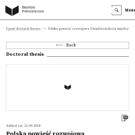
Men
l and post-doctoral theses
Polska powieść rozwojowa Dwudziestolecia międzywoj
Back
Doctoral thesis
Added on: 13.09.2018
Polska powieść rozwojowa