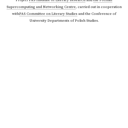
Project
PAS Institute of Literary Research
and
the Poznań
Supercomputing and Networking Centre
,
carried out in cooperation
with
PAS Committee on Literary Studies
and the Conference of
University Departments of Polish Studies.