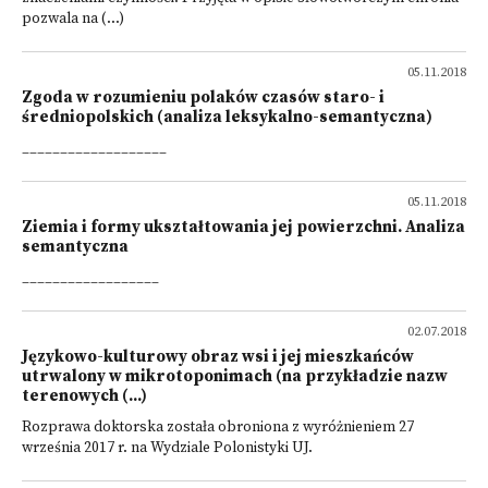
pozwala na (...)
05.11.2018
Zgoda w rozumieniu polaków czasów staro- i
średniopolskich (analiza leksykalno-semantyczna)
___________________
05.11.2018
Ziemia i formy ukształtowania jej powierzchni. Analiza
semantyczna
__________________
02.07.2018
Językowo-kulturowy obraz wsi i jej mieszkańców
utrwalony w mikrotoponimach (na przykładzie nazw
terenowych (...)
Rozprawa doktorska została obroniona z wyróżnieniem 27
września 2017 r. na Wydziale Polonistyki UJ.