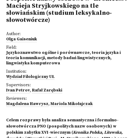
Macieja Stryjkowskiego na tle
słowiańskim (studium leksykalno-
słowotwórcze)
Author:
Olga Gaiseniuk
Field:
Językoznawstwo ogólne i porównawcze, teoria języka i
teoria komunikacji, metody badań lingwistycznych,
lingwistyka komputerowa
Institution:
Wydział Filologiczny UŁ
Supervisors:
Ivan Petrov
,
Rafał Zarębski
Reviewers:
Magdalena Hawrysz
,
Mariola Mikołajczak
Celem rozprawy była analiza semantyczna i formalno-
słowotwórcza PNO (pospolitych nazw osobowych) w
polskim zabytku XVI-wiecznym (
Kronika Polska, Litewska,