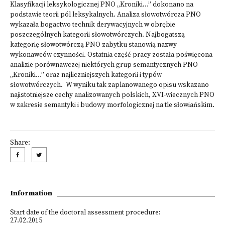
Klasyfikacji leksykologicznej PNO „Kroniki…” dokonano na
podstawie teorii pól leksykalnych. Analiza słowotwórcza PNO
wykazała bogactwo technik derywacyjnych w obrębie
poszczególnych kategorii słowotwórczych. Najbogatszą
kategorię słowotwórczą PNO zabytku stanowią nazwy
wykonawców czynności. Ostatnia część pracy została poświęcona
analizie porównawczej niektórych grup semantycznych PNO
„Kroniki…” oraz najliczniejszych kategorii i typów
słowotwórczych. W wyniku tak zaplanowanego opisu wskazano
najistotniejsze cechy analizowanych polskich, XVI-wiecznych PNO
w zakresie semantyki i budowy morfologicznej na tle słowiańskim.
Share:
Information
Start date of the doctoral assessment procedure:
27.02.2015