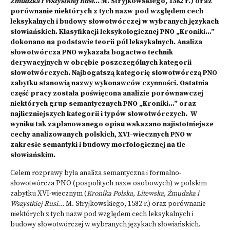
Żmudzka i Wszystkiej Rusi
… M. Stryjkowskiego, 1582 r.) oraz
porównanie niektórych z tych nazw pod względem cech
leksykalnych i budowy słowotwórczej w wybranych językach
słowiańskich. Klasyfikacji leksykologicznej PNO „Kroniki…”
dokonano na podstawie teorii pól leksykalnych. Analiza
słowotwórcza PNO wykazała bogactwo technik
derywacyjnych w obrębie poszczególnych kategorii
słowotwórczych. Najbogatszą kategorię słowotwórczą PNO
zabytku stanowią nazwy wykonawców czynności. Ostatnia
część pracy została poświęcona analizie porównawczej
niektórych grup semantycznych PNO „Kroniki…” oraz
najliczniejszych kategorii i typów słowotwórczych. W
wyniku tak zaplanowanego opisu wskazano najistotniejsze
cechy analizowanych polskich, XVI-wiecznych PNO w
zakresie semantyki i budowy morfologicznej na tle
słowiańskim.
Celem rozprawy była analiza semantyczna i formalno-
słowotwórcza PNO (pospolitych nazw osobowych) w polskim
zabytku XVI-wiecznym (
Kronika Polska, Litewska, Żmudzka i
Wszystkiej Rusi
… M. Stryjkowskiego, 1582 r.) oraz porównanie
niektórych z tych nazw pod względem cech leksykalnych i
budowy słowotwórczej w wybranych językach słowiańskich.