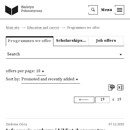
Menu
Main site
Education and career
Programmes we offer
Scholarships and grants
Job offers
Programmes we offer
Search
offers per page:
10
Sort by:
Promoted and recently added
z
19
Zielona Góra
07.12.2015