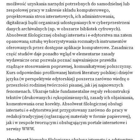
możliwość uzyskania narzędzi potrzebnych do samodzielnej lub
zespołowej pracy w zakresie składu komputerowego,
projektowania stron internetowych, ich administrowania,
digitalizacji bądź organizacji udostępnianych w cyberprzestrzeni
danych archiwalnych (np. w obszarze bibliotek cyfrowych).
Absolwent filologicznej obsługi internetu i e-edytorstwa ma zatem
opanowaną sztukę wykorzystywania rozmaitych instrumentów
oferowanych przez dostępne aplikacje komputerowe. Zasadnicza
część studiów daje ponadto wgląd w elementarne zasady
wydawnicze oraz pozwala poznać najważniejsze prawidła
rządzące stosowaniem poprawnej, komunikatywnej polszczyzny.
Kurs odpowiednio profilowanej historii literatury polskiej i dziejów
języka (w perspektywie edytorskiej) poszerza zarówno wiedzę o
przeszłości rodzimej twórczości pisanej, jak i jej najnowszych
fenomenach. Ukazuje także fundamentalne reguły rekonstrukcji
tekstów (drukowanych i rękopiśmiennych), zasady ich objaśniania,
komentowania oraz korekty. Absolwent filologicznej obsługi
internetu i e-edytorstwa jest przygotowany zarówno do pracy w
redakcji tradycyjnej (ogłaszającej materiały w formie papierowej),
jak i w zespole tworzącym i obsługującym portale internetowe i
serwisy WWW.