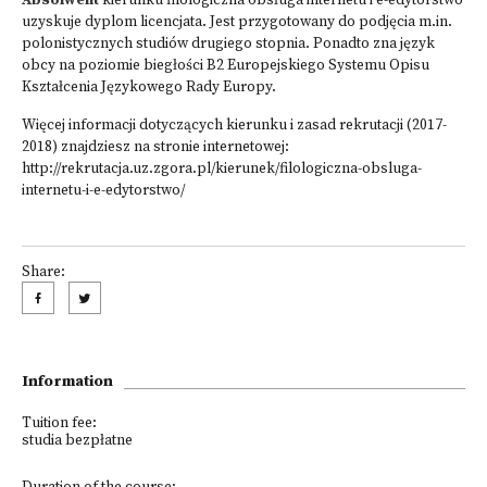
Absolwent
kierunku filologiczna obsługa internetu i e-edytorstwo
uzyskuje dyplom licencjata. Jest przygotowany do podjęcia m.in.
polonistycznych studiów drugiego stopnia. Ponadto zna język
obcy na poziomie biegłości B2 Europejskiego Systemu Opisu
Kształcenia Językowego Rady Europy.
Więcej informacji dotyczących kierunku i zasad rekrutacji (2017-
2018) znajdziesz na stronie internetowej:
http://rekrutacja.uz.zgora.pl/kierunek/filologiczna-obsluga-
internetu-i-e-edytorstwo/
Share:
Information
Tuition fee:
studia bezpłatne