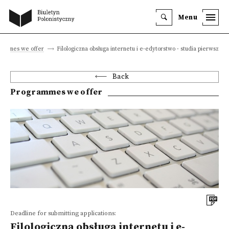
Menu
rammes we offer
Filologiczna obsługa internetu i e-edytorstwo - studia pierwszego
Back
Programmes we offer
Deadline for submitting applications:
Filologiczna obsługa internetu i e-