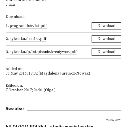
Duration of the course:
3 lata
Download:
1
.
program.foie.1st.pdf
Download
2
.
sylwetka.foie.1st.pdf
Download
3
.
sylwetka.fp.1st.pisanie.kreatywne.pdf
Download
Added on:
30 May 2016; 17:32 (Magdalena Jurewicz-Nowak)
Edited on:
7 October 2017; 04:01 (Olga )
See also
29.06.2020
FILOLOGIA POLSKA - studia magisterskie