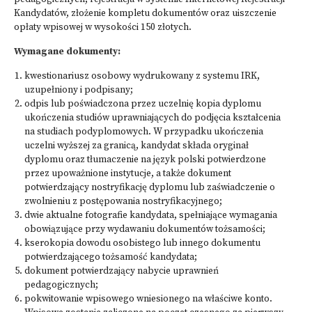
Kandydatów,
złożenie kompletu dokumentów oraz uiszczenie
opłaty wpisowej w wysokości 150 złotych.
Wymagane dokumenty:
kwestionariusz osobowy wydrukowany z systemu IRK,
uzupełniony i podpisany;
odpis lub poświadczona przez uczelnię kopia dyplomu
ukończenia studiów uprawniających do podjęcia kształcenia
na studiach podyplomowych. W przypadku ukończenia
uczelni wyższej za granicą, kandydat składa oryginał
dyplomu oraz tłumaczenie na język polski potwierdzone
przez upoważnione instytucje, a także dokument
potwierdzający nostryfikację dyplomu lub zaświadczenie o
zwolnieniu z postępowania nostryfikacyjnego;
dwie aktualne fotografie kandydata, spełniające wymagania
obowiązujące przy wydawaniu dokumentów tożsamości;
kserokopia dowodu osobistego lub innego dokumentu
potwierdzającego tożsamość kandydata;
dokument potwierdzający nabycie uprawnień
pedagogicznych;
pokwitowanie wpisowego wniesionego na właściwe konto.