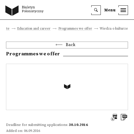
Menu
n site
Education and career
Programmes we offer
Wiedza o kulturze
Back
Programmes we offer
Deadline for submitting applications:
30.10.2016
Added on: 06.09.2016