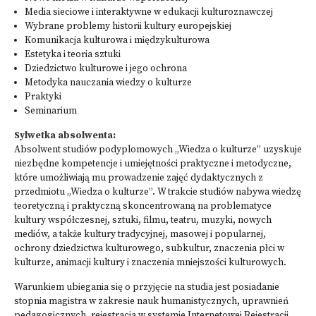
Media sieciowe i interaktywne w edukacji kulturoznawczej
Wybrane problemy historii kultury europejskiej
Komunikacja kulturowa i międzykulturowa
Estetyka i teoria sztuki
Dziedzictwo kulturowe i jego ochrona
Metodyka nauczania wiedzy o kulturze
Praktyki
Seminarium
Sylwetka absolwenta:
Absolwent studiów podyplomowych „Wiedza o kulturze” uzyskuje
niezbędne kompetencje i umiejętności praktyczne i metodyczne,
które umożliwiają mu prowadzenie zajęć dydaktycznych z
przedmiotu „Wiedza o kulturze”. W trakcie studiów nabywa wiedzę
teoretyczną i praktyczną skoncentrowaną na problematyce
kultury współczesnej, sztuki, filmu, teatru, muzyki, nowych
mediów, a także kultury tradycyjnej, masowej i popularnej,
ochrony dziedzictwa kulturowego, subkultur, znaczenia płci w
kulturze, animacji kultury i znaczenia mniejszości kulturowych.
Warunkiem ubiegania się o przyjęcie na studia jest posiadanie
stopnia magistra w zakresie nauk humanistycznych, uprawnień
pedagogicznych, rejestracja w systemie
Internetowej Rejestracji