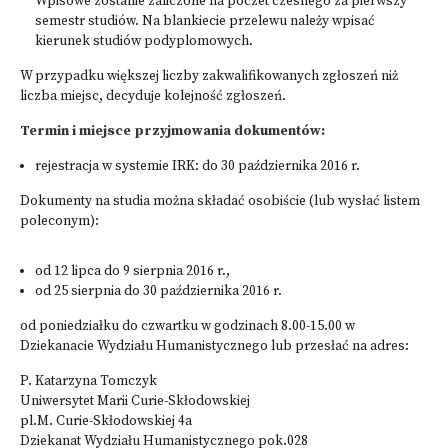
Wpisowe zostanie zaliczone na poczet czesnego za pierwszy
semestr studiów. Na blankiecie przelewu należy wpisać
kierunek studiów podyplomowych.
W przypadku większej liczby zakwalifikowanych zgłoszeń niż
liczba miejsc, decyduje kolejność zgłoszeń.
Termin i miejsce przyjmowania dokumentów:
rejestracja w systemie IRK: do 30 października 2016 r.
Dokumenty na studia można składać osobiście (lub wysłać listem
poleconym):
od 12 lipca do 9 sierpnia 2016 r.,
od 25 sierpnia do 30 października 2016 r.
od poniedziałku do czwartku w godzinach 8.00-15.00 w
Dziekanacie Wydziału Humanistycznego lub przesłać na adres:
P. Katarzyna Tomczyk
Uniwersytet Marii Curie-Skłodowskiej
pl.M. Curie-Skłodowskiej 4a
Dziekanat Wydziału Humanistycznego pok.028