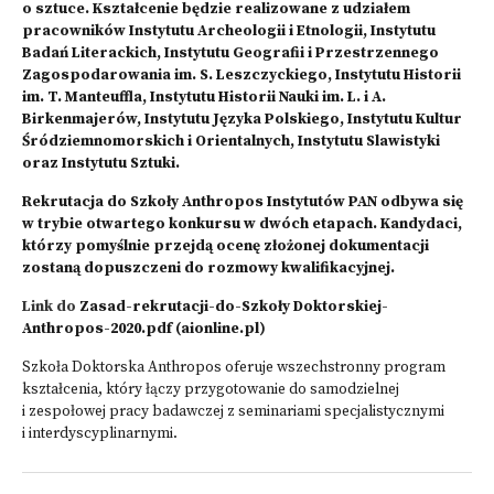
o sztuce. Kształcenie będzie realizowane z udziałem
pracowników Instytutu Archeologii i Etnologii, Instytutu
Badań Literackich, Instytutu Geografii i Przestrzennego
Zagospodarowania im. S. Leszczyckiego, Instytutu Historii
im. T. Manteuffla, Instytutu Historii Nauki im. L. i A.
Birkenmajerów, Instytutu Języka Polskiego, Instytutu Kultur
Śródziemnomorskich i Orientalnych, Instytutu Slawistyki
oraz Instytutu Sztuki.
Rekrutacja do Szkoły Anthropos Instytutów PAN odbywa się
w trybie otwartego konkursu w dwóch etapach. Kandydaci,
którzy pomyślnie przejdą ocenę złożonej dokumentacji
zostaną dopuszczeni do rozmowy kwalifikacyjnej.
Link do
Zasad-rekrutacji-do-Szkoły Doktorskiej-
Anthropos-2020.pdf (aionline.pl)
Szkoła Doktorska Anthropos oferuje wszechstronny program
kształcenia, który łączy przygotowanie do samodzielnej
i zespołowej pracy badawczej z seminariami specjalistycznymi
i interdyscyplinarnymi.