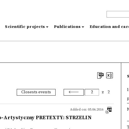
s
Scientific projects
Publications
Education and ca
I
Closests events
z
2
×
F
Added on: 05.06.2016
ko-Artystyczny PRETEXTY: STRZELIN