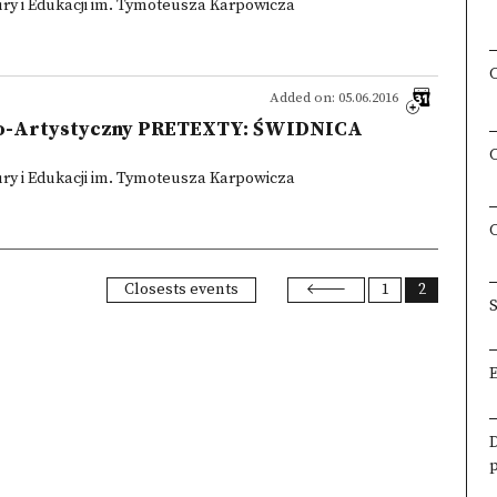
ry i Edukacji im. Tymoteusza Karpowicza
Added on: 05.06.2016
cko-Artystyczny PRETEXTY: ŚWIDNICA
ry i Edukacji im. Tymoteusza Karpowicza
Closests events
1
2
S