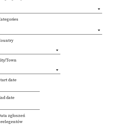
Categories
Country
City/Town
tart date
End date
Data zgłoszeń
prelegentów