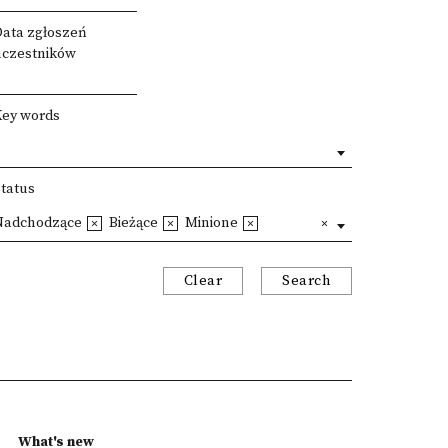
Data zgłoszeń
uczestników
Key words
Status
Nadchodzące
Bieżące
Minione
Clear
Search
What's new