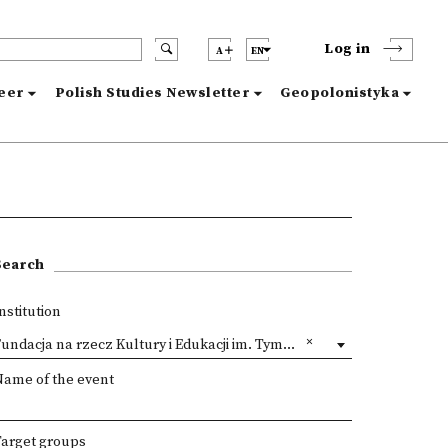
Log in
A
EN
reer
Polish Studies Newsletter
Geopolonistyka
Search
nstitution
undacja na rzecz Kultury i Edukacji im. Tymoteusza Karpowicza
Name of the event
Target groups