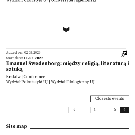
Wydział Polonistyki UJ | Uniwersytet Jagielloński
Added on: 02.05.2026
Start date:
11.02.2027
Emanuel Swedenborg: między religią, literaturą i
sztuką
Kraków | Conference
Wydział Polonistyki UJ | Wydział Filologiczny UJ
Closests events
1
5
6
Site map