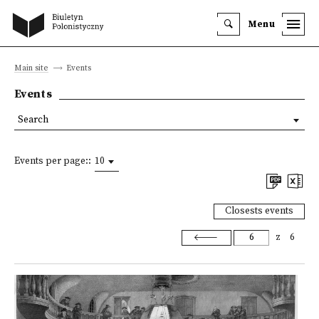
Menu
Main site
Events
Events
Search
Events per page::
10
Closests events
z
6