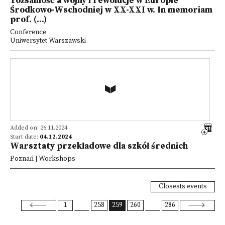
Tożsamość a wojny i rewolucje w Europie
Środkowo-Wschodniej w XX-XXI w. In memoriam
prof. (...)
Conference
Uniwersytet Warszawski
Added on: 26.11.2024
Start date:
04.12.2024
Warsztaty przekładowe dla szkół średnich
Poznań | Workshops
Closests events
1
258
259
260
286