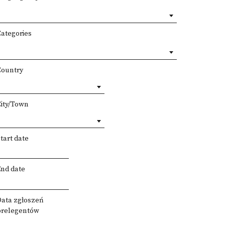
Categories
Country
City/Town
tart date
End date
Data zgłoszeń
prelegentów