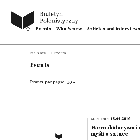
Events
What's new
Articles and interview
Events
Main site
Events
Events per page::
10
Start date:
18.04.2016
Wernakularyzm i 
myśli o sztuce