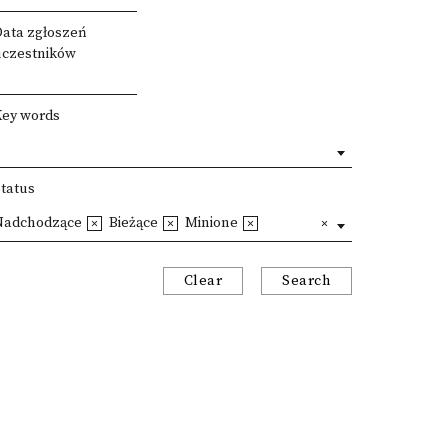
Data zgłoszeń
uczestników
Key words
Status
Nadchodzące
Bieżące
Minione
Clear
Search