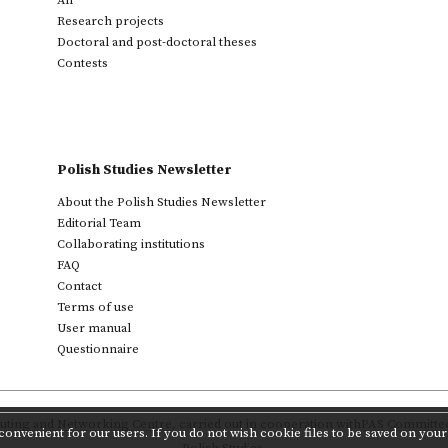
All
Research projects
Doctoral and post-doctoral theses
Contests
Polish Studies Newsletter
About the Polish Studies Newsletter
Editorial Team
Collaborating institutions
FAQ
Contact
Terms of use
User manual
Questionnaire
ting and Networking Centre
,
carried out in cooperation with
PAS Committee 
onvenient for our users. If you do not wish cookie files to be saved on your 