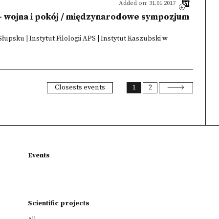
Added on: 31.01.2017
- wojna i pokój / międzynarodowe sympozjum
psku | Instytut Filologii APS | Instytut Kaszubski w
Closests events
1
2
Events
Scientific projects