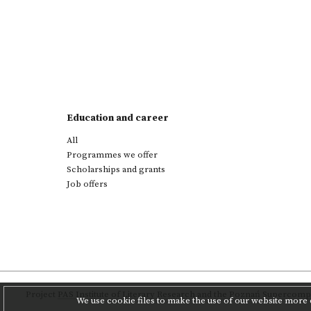
Education and career
All
Programmes we offer
Scholarships and grants
Job offers
Project
PAS Institute of Literary Research
and
the Poznań Supercompu
We use cookie files to make the use of our website more c