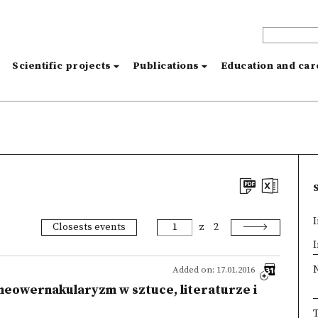
s
Scientific projects
Publications
Education and ca
I
Closests events
z
2
×
I
Added on: 17.01.2016
neowernakularyzm w sztuce, literaturze i