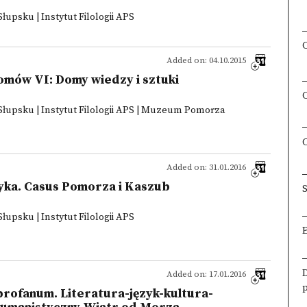
psku | Instytut Filologii APS
Added on: 04.10.2015
omów VI: Domy wiedzy i sztuki
upsku | Instytut Filologii APS | Muzeum Pomorza
Added on: 31.01.2016
tyka. Casus Pomorza i Kaszub
S
psku | Instytut Filologii APS
Added on: 17.01.2016
rofanum. Literatura-język-kultura-