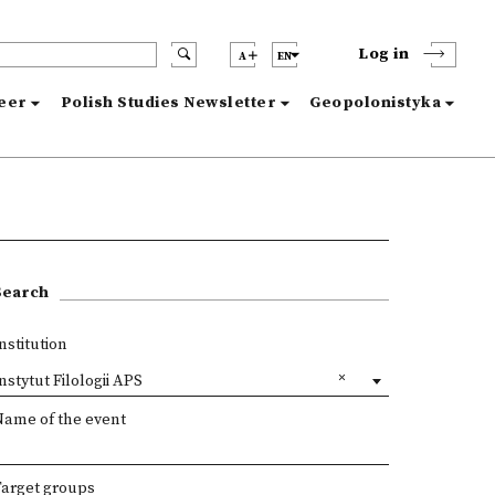
Log in
A
EN
reer
Polish Studies Newsletter
Geopolonistyka
Search
nstitution
nstytut Filologii APS
Name of the event
Target groups