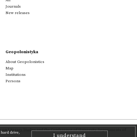
All
Journals
New releases
Geopolonistyka
About Geopolonistics
Map
Institutions
Persons
on Literary Studies
and the Conference of University Departments of
hard drive,
I understand