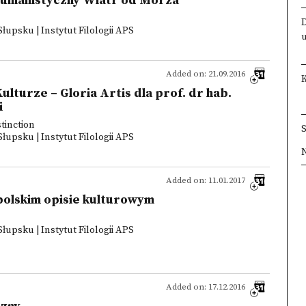
Humanistyczny Wiatr od Morza
psku | Instytut Filologii APS
Added on: 21.09.2016
lturze – Gloria Artis dla prof. dr hab.
i
stinction
psku | Instytut Filologii APS
×
×
×
×
Added on: 11.01.2017
polskim opisie kulturowym
psku | Instytut Filologii APS
Added on: 17.12.2016