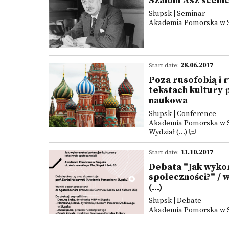
Szalom Asz sceni
Słupsk | Seminar
Akademia Pomorska w Słu
Start date:
28.06.2017
Poza rusofobią i r
tekstach kultury 
naukowa
Słupsk | Conference
Akademia Pomorska w Słu
Wydział (...)
Start date:
13.10.2017
Debata "Jak wykor
społeczności?" / 
(...)
Słupsk | Debate
Akademia Pomorska w Słu