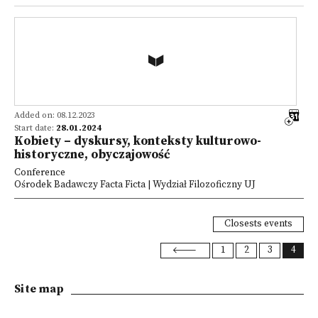
Added on: 08.12.2023
Start date:
28.01.2024
Kobiety – dyskursy, konteksty kulturowo-
historyczne, obyczajowość
Conference
Ośrodek Badawczy Facta Ficta | Wydział Filozoficzny UJ
Closests events
1
2
3
4
Site map