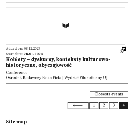
Added on: 08.12.2023
Start date:
28.01.2024
Kobiety – dyskursy, konteksty kulturowo-
historyczne, obyczajowość
Conference
Ośrodek Badawczy Facta Ficta | Wydział Filozoficzny UJ
Closests events
1
2
3
4
Site map