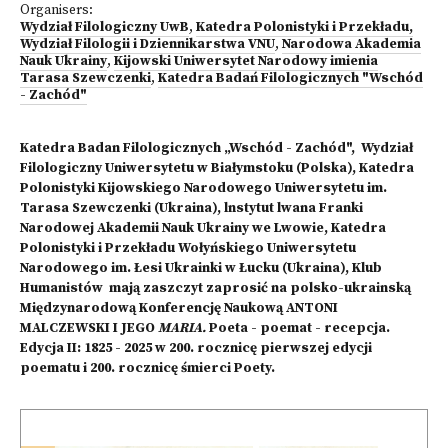
Organisers:
Wydział Filologiczny UwB
,
Katedra Polonistyki i Przekładu,
Wydział Filologii i Dziennikarstwa VNU
,
Narodowa Akademia
Nauk Ukrainy
,
Kijowski Uniwersytet Narodowy imienia
Tarasa Szewczenki
,
Katedra Badań Filologicznych "Wschód
- Zachód"
Katedra Badan Filologicznych „Wschód - Zachód", Wydział
Filologiczny Uniwersytetu w Białymstoku (Polska), Katedra
Polonistyki Kijowskiego Narodowego Uniwersytetu im.
Tarasa Szewczenki (Ukraina), lnstytut lwana Franki
Narodowej Akademii Nauk Ukrainy we Lwowie, Katedra
Polonistyki i Przekładu Wołyńskiego Uniwersytetu
Narodowego im. Łesi Ukrainki w Łucku (Ukraina), Klub
Humanistów mają zaszczyt zaprosić na polsko-ukrainską
Międzynarodową Konferencję Naukową ANTONI
MALCZEWSKI I JEGO
MARIA.
Poeta - poemat - recepcja.
Edycja II: 1825 - 2025 w 200. rocznicę pierwszej edycji
poematu i 200. rocznicę śmierci Poety.