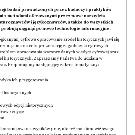
tacji badań prowadzonych przez badaczy i praktyków
ami z metodami oferowanymi przez nowe narzędzia
raturoznawców i językoznawców, a także do wszystkich
 próbują sięgnąć po nowe technologie informacyjne.
icznymi, cyfrowe opracowanie źródeł historycznych jawi się
ferencja ma na celu prezentację zagadnienia cyfrowych
s problem opracowania warstwy danych w edycji cyfrowej oraz
deł historycznych. Zapraszamy Państwa do udziału w
rac. Proponujemy następujący zakres tematyczny:
todyka ich przygotowania
eł historycznych
rowych edycji historycznych
frowe edycje
mi
komunikowania wyników prac, ale też ma stanowić swego