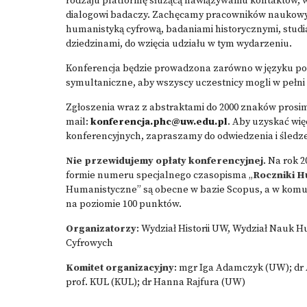
rodzaju platformę służącą nawiązywaniu kontaktów, 
dialogowi badaczy. Zachęcamy pracowników naukowyc
humanistyką cyfrową, badaniami historycznymi, studia
dziedzinami, do wzięcia udziału w tym wydarzeniu.
Konferencja będzie prowadzona zarówno w języku pol
symultaniczne, aby wszyscy uczestnicy mogli w pełni 
Zgłoszenia wraz z abstraktami do 2000 znaków prosi
mail:
konferencja.phc@uw.edu.pl
. Aby uzyskać więc
konferencyjnych, zapraszamy do odwiedzenia i śledze
Nie przewidujemy opłaty konferencyjnej
. Na rok 
formie numeru specjalnego czasopisma „
Roczniki H
Humanistyczne” są obecne w bazie Scopus, a w komuni
na poziomie 100 punktów.
Organizatorzy
: Wydział Historii UW, Wydział Nauk 
Cyfrowych
Komitet organizacyjny
: mgr Iga Adamczyk (UW); dr
prof. KUL (KUL); dr Hanna Rajfura (UW)