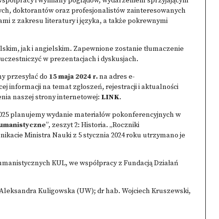
współpracy i wymiany poglądów, wydarzeniem sprzyjającym
h, doktorantów oraz profesjonalistów zainteresowanych
mi z zakresu literatury i języka, a także pokrewnymi
skim, jak i angielskim. Zapewnione zostanie tłumaczenie
uczestniczyć w prezentacjach i dyskusjach.
my przesyłać do
15 maja 2024 r.
na adres e-
ej informacji na temat zgłoszeń, rejestracji i aktualności
nia naszej strony internetowej:
LINK
.
2025 planujemy wydanie materiałów pokonferencyjnych w
umanistyczne
”, zeszyt 2: Historia. „Roczniki
kacie Ministra Nauki z 5 stycznia 2024 roku utrzymano je
Humanistycznych KUL, we współpracy z Fundacją Działań
 Aleksandra Kuligowska (UW); dr hab. Wojciech Kruszewski,