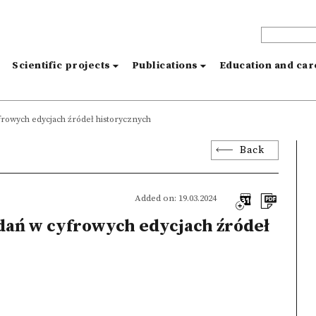
s
Scientific projects
Publications
Education and ca
frowych edycjach źródeł historycznych
Back
Added on: 19.03.2024
dań w cyfrowych edycjach źródeł