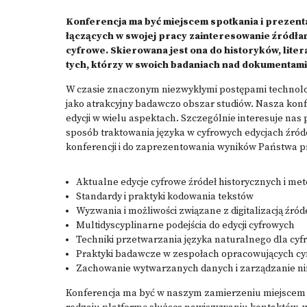
Konferencja ma być miejscem spotkania i prezen
łączących w swojej pracy zainteresowanie źródł
cyfrowe. Skierowana jest ona do historyków, lite
tych, którzy w swoich badaniach nad dokumentami
W czasie znaczonym niezwykłymi postępami technolog
jako atrakcyjny badawczo obszar studiów. Nasza kon
edycji w wielu aspektach. Szczególnie interesuje na
sposób traktowania języka w cyfrowych edycjach źró
konferencji i do zaprezentowania wyników Państwa p
Aktualne edycje cyfrowe źródeł historycznych i me
Standardy i praktyki kodowania tekstów
Wyzwania i możliwości związane z digitalizacją źród
Multidyscyplinarne podejścia do edycji cyfrowych
Techniki przetwarzania języka naturalnego dla cyf
Praktyki badawcze w zespołach opracowujących cy
Zachowanie wytwarzanych danych i zarządzanie ni
Konferencja ma być w naszym zamierzeniu miejscem 