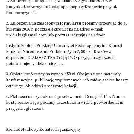
1. Konferencja odbędzie się w dniach 5-7 grudnia 2016 r. w
budynku Uniwersytetu Pedagogicznego w Krakowie przy ul.
Podchorążych 2.
2. Zgłoszenia na załączonym formularzu prosimy przesyłać do 30
kwietnia 2016 r. pocztą elektroniczną na adres e-mail:
up.dialog@gmail.com lub pocztą tradycyjną na adres:
Instytut Filologii Polskiej Uniwersytet Pedagogiczny im. Komisji
Edukacji Narodowej ul. Podchorążych 2, 30-084 Kraków z
dopiskiem: DIALOG Z TRADYCJĄ IV. O przyjęciu zgłoszenia
poinformujemy elektronicznie.
3. Opłata konferencyjna wynosi 450 zł. Obejmuje ona materiały
konferencyjne, publikację wygłoszonych referatów, a także koszty
cateringu, obiadów i uroczystej kolacji.
4. Płatności należy dokonać przelewem do 15 maja 2016 r. Numer
konta bankowego podamy uczestnikom wraz z potwierdzeniem
przyjęcia zgłoszenia
Komitet Naukowy Komitet Organizacyjny