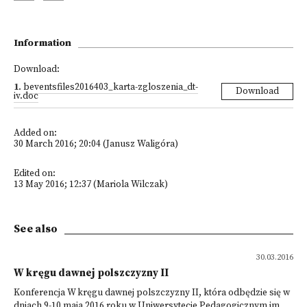
Information
Download:
1
.
beventsfiles2016403_karta-zgloszenia_dt-
Download
iv.doc
Added on:
30 March 2016; 20:04 (Janusz Waligóra)
Edited on:
13 May 2016; 12:37 (Mariola Wilczak)
See also
30.03.2016
W kręgu dawnej polszczyzny II
Konferencja W kręgu dawnej polszczyzny II, która odbędzie się w
dniach 9-10 maja 2016 roku w Uniwersytecie Pedagogicznym im.