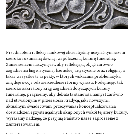
Przedmiotem refleksji naukowej chcielibyśmy uczynić tym razem
szeroko rozumianą dawną i współczesną kulturę funeralną.
Zamierzeniem naszym jest, aby refleksją tą objąć zarówno
zagadnienia lingwistyczne, literackie, artystyczne oraz religijne, a
także wszystkie te aspekty, w których wskazana problematyka
znajduje swoje odzwierciedlenie i formy wyrazu. Podejmując tak
szeroko zakreślony krąg zagadnień dotyczących kultury
funeralnej, pragniemy, aby debata ta stanowiła namysł zarówno
nad utrwalonymi w przeszłości i tradycji, jak i nowszymi i
aktualnymi świadectwami przeżywania i konceptualizowania
doświadczeń egzystencjalnych skupionych wokół tej sfery kultury.
Wyrażamy nadzieję, że przyjmą Państwo nasze zaproszenie z
zainteresowaniem.