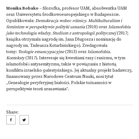
Monika Bobako
– filozofka, profesor UAM, absolwentka UAM
oraz Uniwersytetu Środkowoeuropejskiego w Budapeszcie.
Opublikowała:
Demokracja wobec różnicy. Multikulturalizm i
feminizm w perspektywie polityki uznania
(2010) oraz
Islamofobia
jako technologia władzy. Studium z antropologii politycznej
(2017;
książka otrzymała nagrodę im. Jana Długosza i nominację do
nagrody im. Tadeusza Kotarbińskiego). Zredagowała
tomy:
Teologie emancypacyjne
(2013) oraz
Islamofobia.
Konteksty
(2017). Interesuje się kwestiami rasy i rasizmu, w tym
islamofobii i antysemityzmu, także w powiązaniu z historią
konfliktu izraelsko-palestyńskiego. Jej aktualny projekt badawczy,
finansowany przez Narodowe Centrum Nauki, nosi tytuł
„Genealogie peryferyjnej białości. Polskie tożsamości w
perspektywie teorii urasawiania”.
Share: