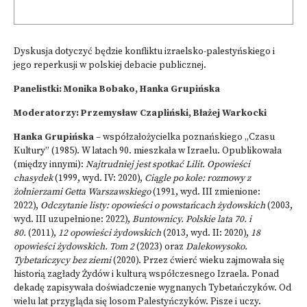
Dyskusja dotyczyć będzie konfliktu izraelsko-palestyńskiego i
jego reperkusji w polskiej debacie publicznej.
Panelistki: Monika Bobako, Hanka Grupińska
Moderatorzy: Przemysław Czapliński, Błażej Warkocki
Hanka Grupińska
– współzałożycielka poznańskiego „Czasu
Kultury” (1985). W latach 90. mieszkała w Izraelu. Opublikowała
(między innymi):
Najtrudniej jest spotkać Lilit. Opowieści
chasydek
(1999, wyd. IV: 2020),
Ciągle po kole: rozmowy z
żołnierzami Getta Warszawskiego
(1991, wyd. III zmienione:
2022),
Odczytanie listy: opowieści o powstańcach żydowskich
(2003,
wyd. III uzupełnione: 2022),
Buntownicy. Polskie lata 70. i
80.
(2011),
12 opowieści żydowskich
(2013, wyd. II: 2020),
18
opowieści żydowskich. Tom 2
(2023) oraz
Dalekowysoko.
Tybetańczycy bez ziemi
(2020). Przez ćwierć wieku zajmowała się
historią zagłady Żydów i kulturą współczesnego Izraela. Ponad
dekadę zapisywała doświadczenie wygnanych Tybetańczyków. Od
wielu lat przygląda się losom Palestyńczyków. Pisze i uczy.