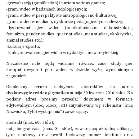
-grywalizacją (gamification) i nurtem serious games;
-grami wideo w badaniach ludologicznych;
-grami wideo w perspektywie antropologiczno-kulturowej;
-grami wideo w mediach, dyskursie pedagogicznym i telewizji;
-dyskursami gier wideo (postkolonializm, dekonstrukcja,
feminizm, gender studies, queer studies, men studies, ekokrytyka,
animal studies etc.);
-kulturą e-sportu;
-funkcjonowaniem gier wideo w dydaktyce uniwersyteckiej;
Niezależnie mile będą widziane również case study gier
komputerowych i gier wideo w świetle wyżej wymienionych
zagadnień.
Ostateczny termin nadsyłania abstraktów na adres
dyskursygierwideo@gmail.com
mija 30 kwietnia 2016 roku. Na
podany adres prosimy przesłać dokument w formacie
edytowalnym (.doc, .docx, .rtf) zatytułowany wg schematu “Imię
Nazwisko, Tytuł wystąpienia” i zawierający:
abstrakt (max. 600 słów);
notę biograficzną (max. 80 słów), zawierającą aktualną afiliację,
tytuł naukowy oraz profil badawczy numer telefonu oraz