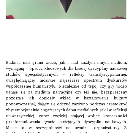
Badania nad grami wideo, jak i nad każdym innym medium,
wymagają – oprócz kluczowych dla każdej dyscypliny naukowej
studiów specjalistycznych – refleksji transdyscyplinarnej,
uwzględniającej możliwie najszersze spectrum dyskursów
współczesnej humanistyki. Niezależnie od tego, czy gry wideo
uznaje się za medium narracyjne czy też nie, bezsprzeczny
pozostaje ich doniosły wkład w kształtowanie kultury
ponowoczesnej, dający się odczuć zarówno podczas częstokroć
zbyt emocjonalnie angażujących debat medialnych, jak i w refleksji
uniwersyteckiej, coraz częściej stającej wobec konieczności
przeformułowania granic istniejących dyscyplin naukowych.
Mając to w szczególności na uwadze, organizatorzy 2.