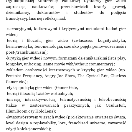
Ogólnopolskiej Konferencji Naukowej Dyskursy gier wideo
zapraszają naukowców, przedstawicieli branży growej,
dziennikarzy, doktorantów i studentów do podjęcia
transdyscyplinarnej refleksji nad:
-narracyjnymi, kulturowymi i krytycznymi metodami badań gier
wideo;
-teorią i filozofią gier wideo (zwłaszcza: kognitywistyka,
hermeneutyka, fenomenologia, szeroko pojęta ponowoczesność i
post-/transhumanizm);
-krytyką gier wideo i nowymi formatami dziennikarskimi (let’s play,
longplay, unboxing, game movie with/without commentary) ;
-wkładem osobowości internetowych w krytykę gier wideo (np.
Feminist Frequency, Angry Joe Show, The Cynical Brit, Clueless
Gamer etc.);
-etyką i polityką gier wideo (Gamer Gate,
-teorią i filozofią światów wirtualnych;
-imersją, interaktywnością, telematycznością i teleobecnością
(także w zastosowaniach praktycznych, jak OculusRift,
IllumiRoom czy HoloLens);
-światotwórstwem w grach wideo (projektowanie otwartego świata,
level design a replayability, lore, franchised universe, zawartość
edycji kolekcjonerskich);