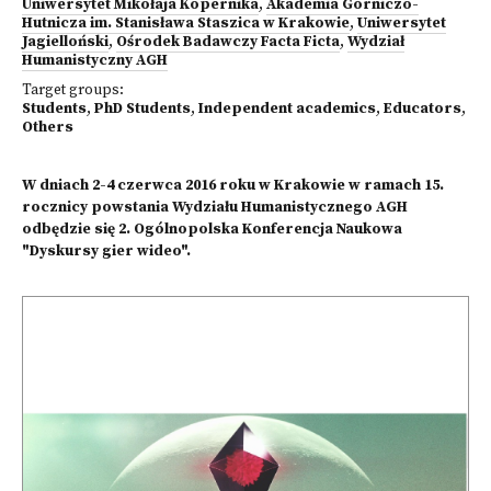
Uniwersytet Mikołaja Kopernika
,
Akademia Górniczo-
Hutnicza im. Stanisława Staszica w Krakowie
,
Uniwersytet
Jagielloński
,
Ośrodek Badawczy Facta Ficta
,
Wydział
Humanistyczny AGH
Target groups:
Students
,
PhD Students
,
Independent academics
,
Educators
,
Others
W dniach 2-4 czerwca 2016 roku w Krakowie w ramach 15.
rocznicy powstania Wydziału Humanistycznego AGH
odbędzie się 2. Ogólnopolska Konferencja Naukowa
"Dyskursy gier wideo".