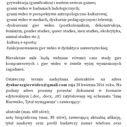
-grywalizacją (gamification) i nurtem serious games;
-grami wideo w badaniach ludologicznych;
-grami wideo w perspektywie antropologiczno-kulturowej;
-grami wideo w mediach, dyskursie pedagogicznym i telewizji;
-dyskursami gier wideo (postkolonializm, dekonstrukcja,
feminizm, gender studies, queer studies, men studies, ekokrytyka,
animal studies etc.);
-kulturą e-sportu;
-funkcjonowaniem gier wideo w dydaktyce uniwersyteckiej;
Niezależnie mile będą widziane również case study gier
komputerowych i gier wideo w świetle wyżej wymienionych
zagadnień.
Ostateczny termin nadsyłania abstraktów na adres
dyskursygierwideo@gmail.com
mija 30 kwietnia 2016 roku. Na
podany adres prosimy przesłać dokument w formacie
edytowalnym (.doc, .docx, .rtf) zatytułowany wg schematu “Imię
Nazwisko, Tytuł wystąpienia” i zawierający:
abstrakt (max. 600 słów);
notę biograficzną (max. 80 słów), zawierającą aktualną afiliację,
tytuł naukowy oraz profil badawczy numer telefonu oraz