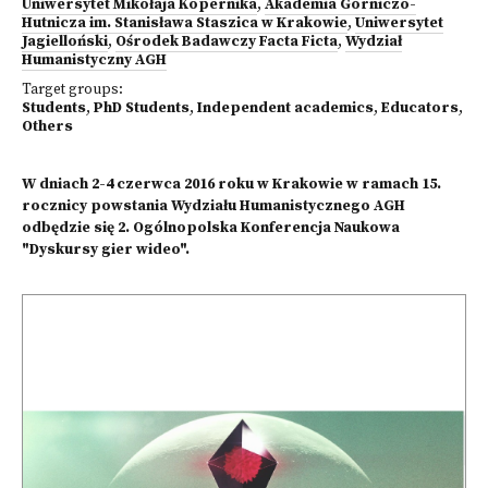
Uniwersytet Mikołaja Kopernika
,
Akademia Górniczo-
Hutnicza im. Stanisława Staszica w Krakowie
,
Uniwersytet
Jagielloński
,
Ośrodek Badawczy Facta Ficta
,
Wydział
Humanistyczny AGH
Target groups:
Students
,
PhD Students
,
Independent academics
,
Educators
,
Others
W dniach 2-4 czerwca 2016 roku w Krakowie w ramach 15.
rocznicy powstania Wydziału Humanistycznego AGH
odbędzie się 2. Ogólnopolska Konferencja Naukowa
"Dyskursy gier wideo".