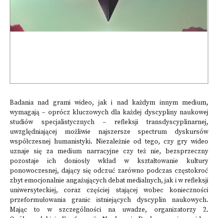
Badania nad grami wideo, jak i nad każdym innym medium,
wymagają – oprócz kluczowych dla każdej dyscypliny naukowej
studiów specjalistycznych – refleksji transdyscyplinarnej,
uwzględniającej możliwie najszersze spectrum dyskursów
współczesnej humanistyki. Niezależnie od tego, czy gry wideo
uznaje się za medium narracyjne czy też nie, bezsprzeczny
pozostaje ich doniosły wkład w kształtowanie kultury
ponowoczesnej, dający się odczuć zarówno podczas częstokroć
zbyt emocjonalnie angażujących debat medialnych, jak i w refleksji
uniwersyteckiej, coraz częściej stającej wobec konieczności
przeformułowania granic istniejących dyscyplin naukowych.
Mając to w szczególności na uwadze, organizatorzy 2.