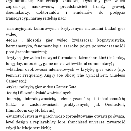
Ogólnopolskiej Konferencji Naukowej Dyskursy gier wideo
zapraszają naukowców, przedstawicieli branży growej,
dziennikarzy, doktorantów i studentów do podjęcia
transdyscyplinarnej refleksji nad:
-narracyjnymi, kulturowymi i krytycznymi metodami badań gier
wideo;
-teorią i filozofią gier wideo (zwłaszcza: kognitywistyka,
hermeneutyka, fenomenologia, szeroko pojęta ponowoczesność i
post-/transhumanizm);
-krytyką gier wideo i nowymi formatami dziennikarskimi (let’s play,
longplay, unboxing, game movie with/without commentary) ;
-wkładem osobowości internetowych w krytykę gier wideo (np.
Feminist Frequency, Angry Joe Show, The Cynical Brit, Clueless
Gamer etc.);
-etyką i polityką gier wideo (Gamer Gate,
-teorią i filozofią światów wirtualnych;
-imersją, interaktywnością, telematycznością i teleobecnością
(także w zastosowaniach praktycznych, jak OculusRift,
IllumiRoom czy HoloLens);
-światotwórstwem w grach wideo (projektowanie otwartego świata,
level design a replayability, lore, franchised universe, zawartość
edycji kolekcjonerskich);