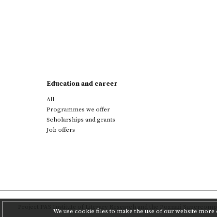
Education and career
All
Programmes we offer
Scholarships and grants
Job offers
Project
PAS Institute of Literary Research
and
the Poznań Supercompu
We use cookie files to make the use of our website more c