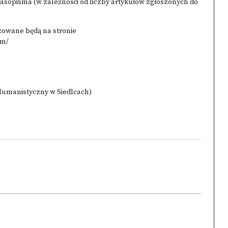
opisma (w zależności od liczby artykułów zgłoszonych do
zowane będą na stronie
om/
Humanistyczny w Siedlcach)