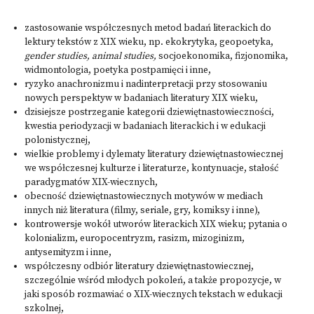
zastosowanie współczesnych metod badań literackich do
lektury tekstów z XIX wieku, np. ekokrytyka, geopoetyka,
gender studies, animal studies,
socjoekonomika, fizjonomika,
widmontologia, poetyka postpamięci i inne,
ryzyko anachronizmu i nadinterpretacji przy stosowaniu
nowych perspektyw w badaniach literatury XIX wieku,
dzisiejsze postrzeganie kategorii dziewiętnastowieczności,
kwestia periodyzacji w badaniach literackich i w edukacji
polonistycznej,
wielkie problemy i dylematy literatury dziewiętnastowiecznej
we współczesnej kulturze i literaturze, kontynuacje, stałość
paradygmatów XIX-wiecznych,
obecność dziewiętnastowiecznych motywów w mediach
innych niż literatura (filmy, seriale, gry, komiksy i inne),
kontrowersje wokół utworów literackich XIX wieku; pytania o
kolonializm, europocentryzm, rasizm, mizoginizm,
antysemityzm i inne,
współczesny odbiór literatury dziewiętnastowiecznej,
szczególnie wśród młodych pokoleń, a także propozycje, w
jaki sposób rozmawiać o XIX-wiecznych tekstach w edukacji
szkolnej,