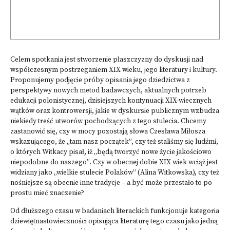
Celem spotkania jest stworzenie płaszczyzny do dyskusji nad
współczesnym postrzeganiem XIX wieku, jego literatury i kultury.
Proponujemy podjęcie próby opisania jego dziedzictwa z
perspektywy nowych metod badawczych, aktualnych potrzeb
edukacji polonistycznej, dzisiejszych kontynuacji XIX-wiecznych
wątków oraz kontrowersji, jakie w dyskursie publicznym wzbudza
niekiedy treść utworów pochodzących z tego stulecia. Chcemy
zastanowić się, czy w mocy pozostają słowa Czesława Miłosza
wskazującego, że „tam nasz początek”, czy też staliśmy się ludźmi,
o których Witkacy pisał, iż „będą tworzyć nowe życie jakościowo
niepodobne do naszego”. Czy w obecnej dobie XIX wiek wciąż jest
widziany jako „wielkie stulecie Polaków” (Alina Witkowska), czy też
nośniejsze są obecnie inne tradycje – a być może przestało to po
prostu mieć znaczenie?
Od dłuższego czasu w badaniach literackich funkcjonuje kategoria
dziewiętnastowieczności opisująca literaturę tego czasu jako jedną