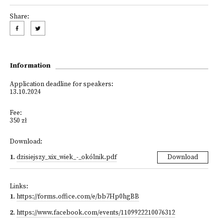
Share:
Information
Application deadline for speakers:
13.10.2024
Fee:
350 zł
Download:
1
.
dzisiejszy_xix_wiek_-_okólnik.pdf
Download
Links:
1
.
https://forms.office.com/e/bb7Hp0hgBB
2
.
https://www.facebook.com/events/1109922210076312