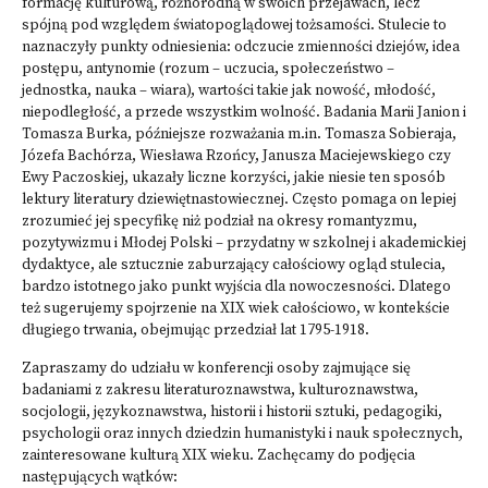
formację kulturową, różnorodną w swoich przejawach, lecz
spójną pod względem światopoglądowej tożsamości. Stulecie to
naznaczyły punkty odniesienia: odczucie zmienności dziejów, idea
postępu, antynomie (rozum – uczucia, społeczeństwo –
jednostka, nauka – wiara), wartości takie jak nowość, młodość,
niepodległość, a przede wszystkim wolność. Badania Marii Janion i
Tomasza Burka, późniejsze rozważania m.in. Tomasza Sobieraja,
Józefa Bachórza, Wiesława Rzońcy, Janusza Maciejewskiego czy
Ewy Paczoskiej, ukazały liczne korzyści, jakie niesie ten sposób
lektury literatury dziewiętnastowiecznej. Często pomaga on lepiej
zrozumieć jej specyfikę niż podział na okresy romantyzmu,
pozytywizmu i Młodej Polski – przydatny w szkolnej i akademickiej
dydaktyce, ale sztucznie zaburzający całościowy ogląd stulecia,
bardzo istotnego jako punkt wyjścia dla nowoczesności. Dlatego
też sugerujemy spojrzenie na XIX wiek całościowo, w kontekście
długiego trwania, obejmując przedział lat 1795-1918.
Zapraszamy do udziału w konferencji osoby zajmujące się
badaniami z zakresu literaturoznawstwa, kulturoznawstwa,
socjologii, językoznawstwa, historii i historii sztuki, pedagogiki,
psychologii oraz innych dziedzin humanistyki i nauk społecznych,
zainteresowane kulturą XIX wieku. Zachęcamy do podjęcia
następujących wątków: