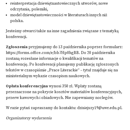
reinterpretacja dziewiętnastowiecznych utworów, nowe
odczytania, polemiki,
model dziewiętastowieczności w literaturach innych niż
polska.
Jesteśmy otwarci także na inne zagadnienia związane z tematyką
konferencji.
Zgłoszenia
przyjmujemy do 13 października poprzez formularz:
https://forms.office.com/e/bb7Hp0hgBB
. Do 20 października
zostaną rozesłane informacje o kwalifikacji tematów na
konferencję. Po konferencji planujemy publikację zgłoszonych
tekstów w czasopiśmie „Prace Literackie” – tytuł znajduje się na
ministerialnym wykazie czasopism naukowych.
Opłata konferencyjna
wynosi 350 zł. Wpłaty zostaną
przeznaczone na pokrycie kosztów materiałów konferencyjnych,
przerw kawowych i obiadowych. Nie zapewniamy noclegów.
W razie pytań zapraszamy do kontaktu:
dzisiejszy19@uwr.edu.pl
.
Organizatorzy wydarzenia