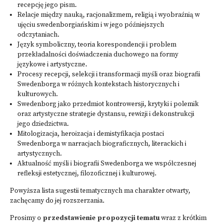
recepcję jego pism.
Relacje między nauką, racjonalizmem, religią i wyobraźnią w
ujęciu swedenborgiańskim i w jego późniejszych
odczytaniach.
Język symboliczny, teoria korespondencji i problem
przekładalności doświadczenia duchowego na formy
językowe i artystyczne.
Procesy recepcji, selekcji i transformacji myśli oraz biografii
Swedenborga w różnych kontekstach historycznych i
kulturowych.
Swedenborg jako przedmiot kontrowersji, krytyki i polemik
oraz artystyczne strategie dystansu, rewizji i dekonstrukcji
jego dziedzictwa.
Mitologizacja, heroizacja i demistyfikacja postaci
Swedenborga w narracjach biograficznych, literackich i
artystycznych.
Aktualność myśli i biografii Swedenborga we współczesnej
refleksji estetycznej, filozoficznej i kulturowej.
Powyższa lista sugestii tematycznych ma charakter otwarty,
zachęcamy do jej rozszerzania.
Prosimy o
przedstawienie propozycji tematu
wraz z krótkim