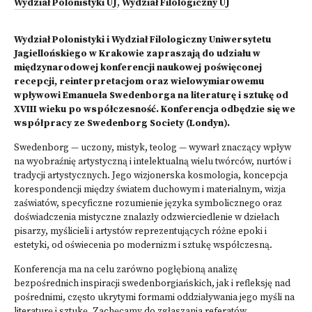
Wydział Polonistyki UJ
,
Wydział Filologiczny UJ
Wydział Polonistyki i Wydział Filologiczny Uniwersytetu
Jagiellońskiego w Krakowie zapraszają do udziału w
międzynarodowej konferencji naukowej poświęconej
recepcji, reinterpretacjom oraz wielowymiarowemu
wpływowi Emanuela Swedenborga na literaturę i sztukę od
XVIII wieku po współczesność. Konferencja odbędzie się we
współpracy ze Swedenborg Society (Londyn).
Swedenborg — uczony, mistyk, teolog — wywarł znaczący wpływ
na wyobraźnię artystyczną i intelektualną wielu twórców, nurtów i
tradycji artystycznych. Jego wizjonerska kosmologia, koncepcja
korespondencji między światem duchowym i materialnym, wizja
zaświatów, specyficzne rozumienie języka symbolicznego oraz
doświadczenia mistyczne znalazły odzwierciedlenie w dziełach
pisarzy, myślicieli i artystów reprezentujących różne epoki i
estetyki, od oświecenia po modernizm i sztukę współczesną.
Konferencja ma na celu zarówno pogłębioną analizę
bezpośrednich inspiracji swedenborgiańskich, jak i refleksję nad
pośrednimi, często ukrytymi formami oddziaływania jego myśli na
literaturę i sztukę. Zachęcamy do zgłaszania referatów