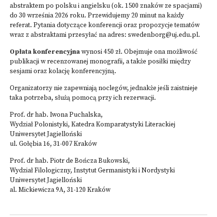
abstraktem po polsku i angielsku (ok. 1500 znaków ze spacjami)
do 30 września 2026 roku. Przewidujemy 20 minut na każdy
referat. Pytania dotyczące konferencji oraz propozycje tematów
wraz z abstraktami przesyłać na adres: swedenborg@uj.edu.pl.
Opłata konferencyjna
wynosi 450 zł. Obejmuje ona możliwość
publikacji w recenzowanej monografii, a także posiłki między
sesjami oraz kolację konferencyjną.
Organizatorzy nie zapewniają noclegów, jednakże jeśli zaistnieje
taka potrzeba, służą pomocą przy ich rezerwacji.
Prof. dr hab. Iwona Puchalska,
Wydział Polonistyki, Katedra Komparatystyki Literackiej
Uniwersytet Jagielloński
ul. Gołębia 16, 31-007 Kraków
Prof. dr hab. Piotr de Bończa Bukowski,
Wydział Filologiczny, Instytut Germanistyki i Nordystyki
Uniwersytet Jagielloński
al. Mickiewicza 9A, 31-120 Kraków