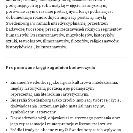
podejmujących tę problematykę w ujęciu historycznym,
porównawczym oraz interpretacyjnym. Ideą spotkania jest
dokumentacja różnorodnych inspiracji postacią i myślą
Swedenborga w ramach interdyscyplinarnej przestrzeni
badawczej tworzonej przez przedstawicieli różnych segmentów
humanistyki: literaturoznawców, muzykologów, historyków
sztuki, teatrologów, filmoznawców, filozofów, religioznawców,
historyków idei, kulturoznawców.
Proponowane kręgi zagadnień badawczych:
Emanuel Swedenborg jako figura kulturowa i intelektualna:
między historyczną postacią a jej późniejszymi
reprezentacjami literackimi i artystycznymi.
Biografia Swedenborga jako źródło inspiracji twórczej: życie,
doświadczenia i przemiany jako materiał narracyjny,
symboliczny i estetyczny.
Doświadczenie wizji, objawienia i mistycznego poznania oraz
jego reprezentacje i reinterpretacje w literaturze i sztuce.
Źródła i tradycje obecne w myśli Swedenborga i ich wpływ na