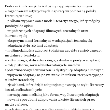
Podczas konferencji chcielibyśmy zająć się między innymi:
– zagadnieniem artystycznych inspiracji współczesną polską
literaturą w filmie;
– próbami wypracowania modelu teoretycznego, który mógłby
posłużyć do opisu
– współczesnych adaptacji filmowych, teatralnych oraz
internetowych;
– eksperymentami formalnymi w adaptacjach teatralnych;
– adaptacją stylu i stylami adaptacji;
– multimodalnością adaptacji (udziałem aspektu semiotycznego,
medialnego, kontekstu
– kulturowego, stylu autorskiego, gatunku w poetyce adaptacji);
– rolą platform, serwisów internetowych i mediów
społecznościowych w tworzeniu i dystrybucji adaptacji filmowych;
– wpływem adaptacji na poszerzanie kontekstu interpretacyjnego
tekstów literackich;
– zjawiskami, które dzięki adaptacjom powstają na styku literatury
i sztuk audiowizualnych;
– narracją transmedialną jako formą współczesnych adaptacji;
– nowymi sposobami adaptowania tekstów literackich przez
media cyfrowe;
– rodzajami współpracy współczesnych polskich pisarzy z