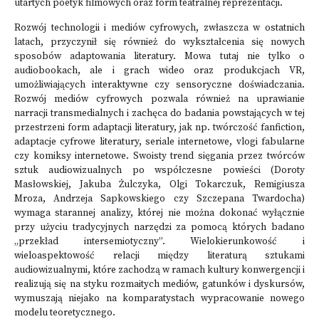
utartych poetyk filmowych oraz form teatralnej reprezentacji.
Rozwój technologii i mediów cyfrowych, zwłaszcza w ostatnich
latach, przyczynił się również do wykształcenia się nowych
sposobów adaptowania literatury. Mowa tutaj nie tylko o
audiobookach, ale i grach wideo oraz produkcjach VR,
umożliwiających interaktywne czy sensoryczne doświadczania.
Rozwój mediów cyfrowych pozwala również na uprawianie
narracji transmedialnych i zachęca do badania powstających w tej
przestrzeni form adaptacji literatury, jak np. twórczość fanfiction,
adaptacje cyfrowe literatury, seriale internetowe, vlogi fabularne
czy komiksy internetowe. Swoisty trend sięgania przez twórców
sztuk audiowizualnych po współczesne powieści (Doroty
Masłowskiej, Jakuba Żulczyka, Olgi Tokarczuk, Remigiusza
Mroza, Andrzeja Sapkowskiego czy Szczepana Twardocha)
wymaga starannej analizy, której nie można dokonać wyłącznie
przy użyciu tradycyjnych narzędzi za pomocą których badano
„przekład intersemiotyczny”. Wielokierunkowość i
wieloaspektowość relacji między literaturą sztukami
audiowizualnymi, które zachodzą w ramach kultury konwergencji i
realizują się na styku rozmaitych mediów, gatunków i dyskursów,
wymuszają niejako na komparatystach wypracowanie nowego
modelu teoretycznego.