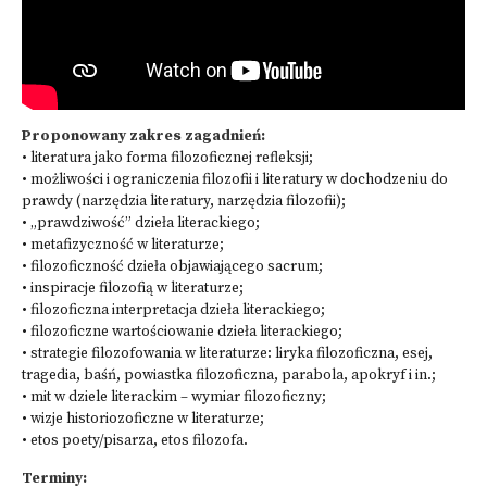
Proponowany zakres zagadnień:
• literatura jako forma filozoficznej refleksji;
• możliwości i ograniczenia filozofii i literatury w dochodzeniu do
prawdy (narzędzia literatury, narzędzia filozofii);
• „prawdziwość” dzieła literackiego;
• metafizyczność w literaturze;
• filozoficzność dzieła objawiającego sacrum;
• inspiracje filozofią w literaturze;
• filozoficzna interpretacja dzieła literackiego;
• filozoficzne wartościowanie dzieła literackiego;
• strategie filozofowania w literaturze: liryka filozoficzna, esej,
tragedia, baśń, powiastka filozoficzna, parabola, apokryf i in.;
• mit w dziele literackim – wymiar filozoficzny;
• wizje historiozoficzne w literaturze;
• etos poety/pisarza, etos filozofa.
Terminy: