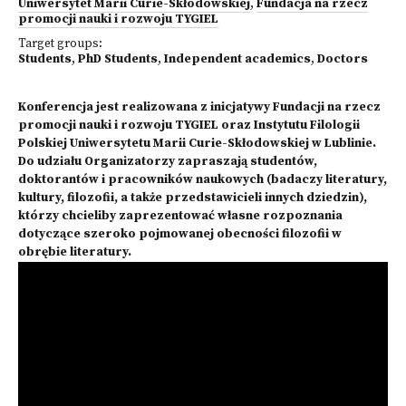
Uniwersytet Marii Curie-Skłodowskiej
,
Fundacja na rzecz
promocji nauki i rozwoju TYGIEL
Target groups:
Students
,
PhD Students
,
Independent academics
,
Doctors
Konferencja
jest realizowana z inicjatywy Fundacji na rzecz
promocji nauki i rozwoju TYGIEL oraz Instytutu Filologii
Polskiej Uniwersytetu Marii Curie-Skłodowskiej w Lublinie.
Do udziału Organizatorzy zapraszają studentów,
doktorantów i pracowników naukowych (badaczy literatury,
kultury, filozofii, a także przedstawicieli innych dziedzin),
którzy chcieliby zaprezentować własne rozpoznania
dotyczące szeroko pojmowanej obecności filozofii w
obrębie literatury.