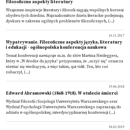
Filozoficzne aspekty literatury
Wzajemne inspiracje literatury i filozofii sięgają wspólnych korzeni
obydwu tych dziedzin. Najznakomitsze dzieła literackie podejmują
dyskurs w zakresie ogólnych problemów filozoficznych, (...)
16.11.2017
Wypatrywanie. Filozoficzne aspekty języka, literatury
i edukacji - ogólnopolska konferencja naukowa
Temat konferencji nawiązuje m.in. do słów Martina Heideggera,
który w „W drodze do języka” przypomina, że „uczyć się” oznacza
stawiać się wiedzącym, a więc takim, qui vidit. Ten, kto coś
zobaczył, (...)
19.06.2018
Edward Abramowski (1868-1918). W stulecie śmierci
Wydział Filozofii i Socjologii Uniwersytetu Warszawskiego oraz
Wydział Psychologii Uniwersytetu Warszawskiego zapraszają do
udziału w ogólnopolskiej, interdyscyplinarnej konferencji (...)
18.02.2019