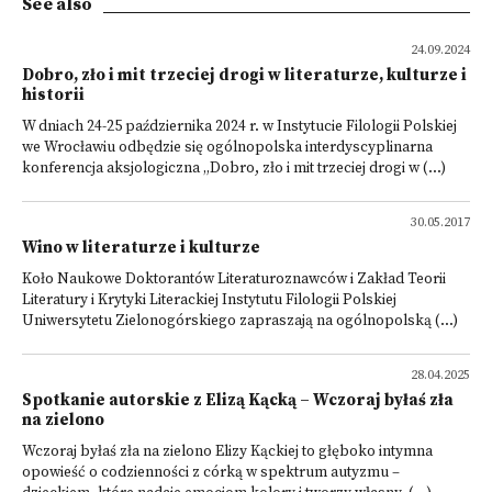
See also
24.09.2024
Dobro, zło i mit trzeciej drogi w literaturze, kulturze i
historii
W dniach 24-25 października 2024 r. w Instytucie Filologii Polskiej
we Wrocławiu odbędzie się ogólnopolska interdyscyplinarna
konferencja aksjologiczna „Dobro, zło i mit trzeciej drogi w (...)
30.05.2017
Wino w literaturze i kulturze
Koło Naukowe Doktorantów Literaturoznawców i Zakład Teorii
Literatury i Krytyki Literackiej Instytutu Filologii Polskiej
Uniwersytetu Zielonogórskiego zapraszają​ na ogólnopolską (...)
28.04.2025
Spotkanie autorskie z Elizą Kącką – Wczoraj byłaś zła
na zielono
Wczoraj byłaś zła na zielono Elizy Kąckiej to głęboko intymna
opowieść o codzienności z córką w spektrum autyzmu –