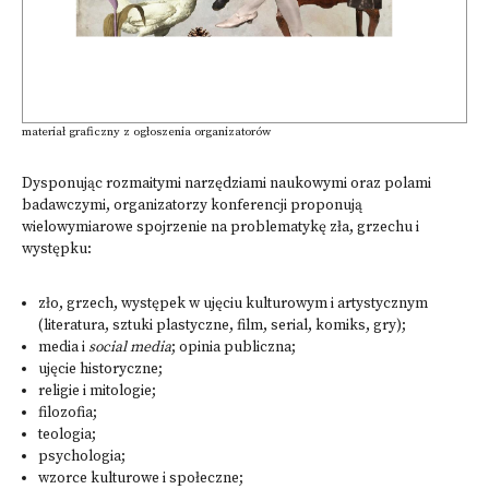
materiał graficzny z ogłoszenia organizatorów
Dysponując rozmaitymi narzędziami naukowymi oraz polami
badawczymi, organizatorzy konferencji proponują
wielowymiarowe spojrzenie na problematykę zła, grzechu i
występku:
zło, grzech, występek w ujęciu kulturowym i artystycznym
(literatura, sztuki plastyczne, film, serial, komiks, gry);
media i
social media
; opinia publiczna;
ujęcie historyczne;
religie i mitologie;
filozofia;
teologia;
psychologia;
wzorce kulturowe i społeczne;