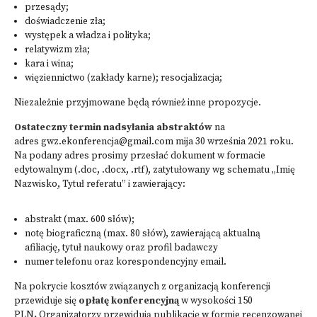
przesądy;
doświadczenie zła;
występek a władza i polityka;
relatywizm zła;
kara i wina;
więziennictwo (zakłady karne); resocjalizacja;
Niezależnie przyjmowane będą również inne propozycje.
Ostateczny termin nadsyłania abstraktów
na
adres
gwz.ekonferencja@gmail.com
mija 30 września 2021 roku.
Na podany adres prosimy przesłać dokument w formacie
edytowalnym (.doc, .docx, .rtf), zatytułowany wg schematu „Imię
Nazwisko, Tytuł referatu” i zawierający:
abstrakt (max. 600 słów);
notę biograficzną (max. 80 słów), zawierającą aktualną
afiliację, tytuł naukowy oraz profil badawczy
numer telefonu oraz korespondencyjny email.
Na pokrycie kosztów związanych z organizacją konferencji
przewiduje się
opłatę konferencyjną
w wysokości 150
PLN
.
Organizatorzy przewidują publikację w formie recenzowanej