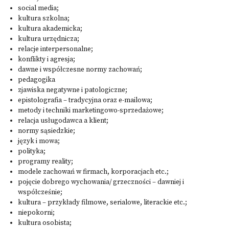
social media;
kultura szkolna;
kultura akademicka;
kultura urzędnicza;
relacje interpersonalne;
konflikty i agresja;
dawne i współczesne normy zachowań;
pedagogika
zjawiska negatywne i patologiczne;
epistolografia – tradycyjna oraz e-mailowa;
metody i techniki marketingowo-sprzedażowe;
relacja usługodawca a klient;
normy sąsiedzkie;
język i mowa;
polityka;
programy reality;
modele zachowań w firmach, korporacjach etc.;
pojęcie dobrego wychowania/ grzeczności – dawniej i
współcześnie;
kultura – przykłady filmowe, serialowe, literackie etc.;
niepokorni;
kultura osobista;