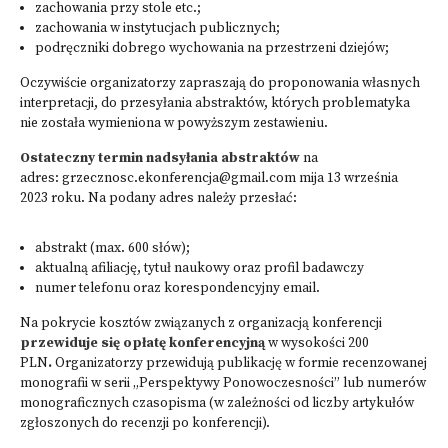
zachowania przy stole etc.;
zachowania w instytucjach publicznych;
podręczniki dobrego wychowania na przestrzeni dziejów;
Oczywiście organizatorzy zapraszają do proponowania własnych
interpretacji, do przesyłania abstraktów, których problematyka
nie została wymieniona w powyższym zestawieniu.
Ostateczny termin nadsyłania abstraktów
na
adres: grzecznosc.ekonferencja@gmail.com mija 13 września
2023 roku. Na podany adres należy przesłać:
abstrakt (max. 600 słów);
aktualną afiliację, tytuł naukowy oraz profil badawczy
numer telefonu oraz korespondencyjny email.
Na pokrycie kosztów związanych z organizacją konferencji
przewiduje się opłatę konferencyjną
w wysokości 200
PLN
.
Organizatorzy przewidują publikację w formie recenzowanej
monografii w serii „Perspektywy Ponowoczesności” lub numerów
monograficznych czasopisma (w zależności od liczby artykułów
zgłoszonych do recenzji po konferencji).