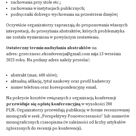
zachowania przy stole etc.;
zachowania w instytucjach publicznych;
podręczniki dobrego wychowania na przestrzeni dziejów;
Oczywiście organizatorzy zapraszają do proponowania własnych
interpretacji, do przesyłania abstraktów, których problematyka
nie została wymieniona w powyższym zestawieniu.
Ostateczny termin nadsyłania abstraktów
na
adres: grzecznosc.ekonferencja@gmail.com mija 13 września
2023 roku. Na podany adres należy przesłać:
abstrakt (max. 600 słów);
aktualną afiliację, tytuł naukowy oraz profil badawczy
numer telefonu oraz korespondencyjny email.
Na pokrycie kosztów związanych z organizacją konferencji
przewiduje się opłatę konferencyjną
w wysokości 200
PLN
.
Organizatorzy przewidują publikację w formie recenzowanej
monografii w serii „Perspektywy Ponowoczesności” lub numerów
monograficznych czasopisma (w zależności od liczby artykułów
zgłoszonych do recenzji po konferencji).