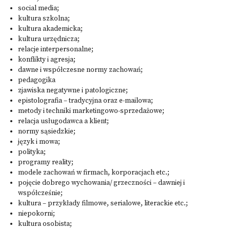
social media;
kultura szkolna;
kultura akademicka;
kultura urzędnicza;
relacje interpersonalne;
konflikty i agresja;
dawne i współczesne normy zachowań;
pedagogika
zjawiska negatywne i patologiczne;
epistolografia – tradycyjna oraz e-mailowa;
metody i techniki marketingowo-sprzedażowe;
relacja usługodawca a klient;
normy sąsiedzkie;
język i mowa;
polityka;
programy reality;
modele zachowań w firmach, korporacjach etc.;
pojęcie dobrego wychowania/ grzeczności – dawniej i
współcześnie;
kultura – przykłady filmowe, serialowe, literackie etc.;
niepokorni;
kultura osobista;