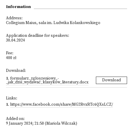
Information
Address:
Collegium Maius, sala im. Ludwika Kolankowskiego
Application deadline for speakers:
30.04.2024
Fee:
400 zł
Download:
1
.
formularz_zgłoszeniowy_-
Download
_jak_dziś_wydawać_klasyków_literatury.docx
Links:
1
.
https://www.facebook.com/share/MG2RvxRTc6QXsLCZ/
Added on:
9 January 2024; 21:50 (Mariola Wilczak)