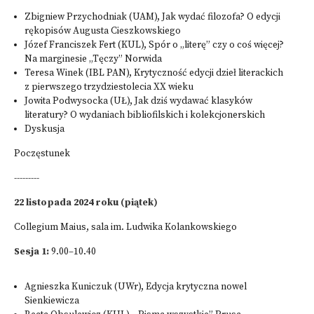
Zbigniew Przychodniak (UAM), Jak wydać filozofa? O edycji
rękopisów Augusta Cieszkowskiego
Józef Franciszek Fert (KUL), Spór o „literę” czy o coś więcej?
Na marginesie „Tęczy” Norwida
Teresa Winek (IBL PAN), Krytyczność edycji dzieł literackich
z pierwszego trzydziestolecia XX wieku
Jowita Podwysocka (UŁ), Jak dziś wydawać klasyków
literatury? O wydaniach bibliofilskich i kolekcjonerskich
Dyskusja
Poczęstunek
---------
22 listopada 2024 roku (piątek)
Collegium Maius, sala im. Ludwika Kolankowskiego
Sesja 1:
9.00–10.40
Agnieszka Kuniczuk (UWr), Edycja krytyczna nowel
Sienkiewicza