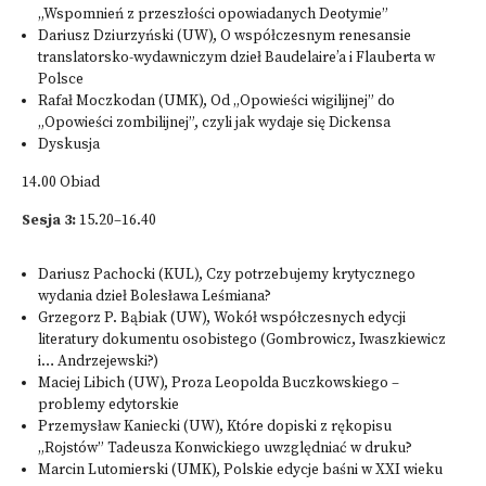
„Wspomnień z przeszłości opowiadanych Deotymie”
Dariusz Dziurzyński (UW), O współczesnym renesansie
translatorsko-wydawniczym dzieł Baudelaire’a i Flauberta w
Polsce
Rafał Moczkodan (UMK), Od „Opowieści wigilijnej” do
„Opowieści zombilijnej”, czyli jak wydaje się Dickensa
Dyskusja
14.00 Obiad
Sesja 3:
15.20–16.40
Dariusz Pachocki (KUL), Czy potrzebujemy krytycznego
wydania dzieł Bolesława Leśmiana?
Grzegorz P. Bąbiak (UW), Wokół współczesnych edycji
literatury dokumentu osobistego (Gombrowicz, Iwaszkiewicz
i… Andrzejewski?)
Maciej Libich (UW), Proza Leopolda Buczkowskiego –
problemy edytorskie
Przemysław Kaniecki (UW), Które dopiski z rękopisu
„Rojstów” Tadeusza Konwickiego uwzględniać w druku?
Marcin Lutomierski (UMK), Polskie edycje baśni w XXI wieku