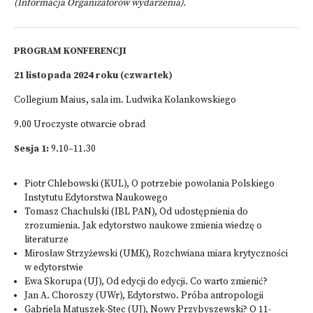
(Informacja Organizatorów wydarzenia).
PROGRAM KONFERENCJI
21 listopada 2024 roku (czwartek)
Collegium Maius, sala im. Ludwika Kolankowskiego
9.00 Uroczyste otwarcie obrad
Sesja 1:
9.10–11.30
Piotr Chlebowski (KUL), O potrzebie powołania Polskiego
Instytutu Edytorstwa Naukowego
Tomasz Chachulski (IBL PAN), Od udostępnienia do
zrozumienia. Jak edytorstwo naukowe zmienia wiedzę o
literaturze
Mirosław Strzyżewski (UMK), Rozchwiana miara krytyczności
w edytorstwie
Ewa Skorupa (UJ), Od edycji do edycji. Co warto zmienić?
Jan A. Choroszy (UWr), Edytorstwo. Próba antropologii
Gabriela Matuszek-Stec (UJ), Nowy Przybyszewski? O 11-