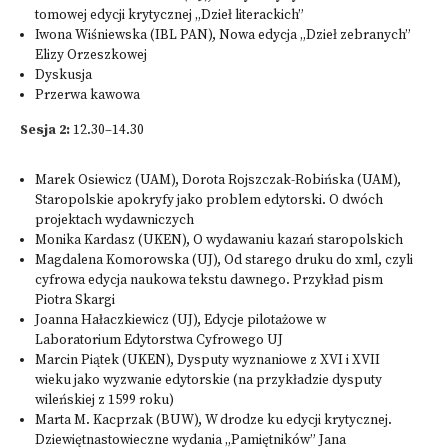
tomowej edycji krytycznej „Dzieł literackich”
Iwona Wiśniewska (IBL PAN), Nowa edycja „Dzieł zebranych”
Elizy Orzeszkowej
Dyskusja
Przerwa kawowa
Sesja 2:
12.30–14.30
Marek Osiewicz (UAM), Dorota Rojszczak-Robińska (UAM),
Staropolskie apokryfy jako problem edytorski. O dwóch
projektach wydawniczych
Monika Kardasz (UKEN), O wydawaniu kazań staropolskich
Magdalena Komorowska (UJ), Od starego druku do xml, czyli
cyfrowa edycja naukowa tekstu dawnego. Przykład pism
Piotra Skargi
Joanna Hałaczkiewicz (UJ), Edycje pilotażowe w
Laboratorium Edytorstwa Cyfrowego UJ
Marcin Piątek (UKEN), Dysputy wyznaniowe z XVI i XVII
wieku jako wyzwanie edytorskie (na przykładzie dysputy
wileńskiej z 1599 roku)
Marta M. Kacprzak (BUW), W drodze ku edycji krytycznej.
Dziewiętnastowieczne wydania „Pamiętników” Jana