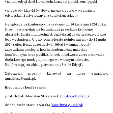
• sztuka edycji dzieł literackich: kontekst polski i europejski
• przekłady klasyki światowej na język polski w wydaniach
edytorskich i artystycznych (kolekcjonerskich).
Na zgłoszenia konferencyjne czekamy do
30 kwietnia 2024 roku
.
Prosimy o wypełnienie formularza i przesłanie krótkiego
abstraktu (maksimum jedna strona tekstu) zawierającego główne
tezy wystąpienia. O przyjęciu referatu poinformujemy do
15 maja
2024 roku
. Koszt uczestnictwa:
400 zł
(w ramach opłaty
zapewniamy nocleg w hotelu akademickim, materiały
konferencyjne oraz posiłki). Istnieje możliwości zarezerwowania
dodatkowego noclegu płatnego we własnym zakresie.
Konferencja jest objęta patronatem „Sztuki Edycji”.
Zgłoszenia prosimy kierować na adres e-mailowy:
amarkusz@umk.pl
.
Kierownicy konferencji:
prof. dr hab. Mirosław Strzyżewski (
mistrzy@umk.pl
)
dr Agnieszka Markuszewska (
amarkusz@umk.pl
)