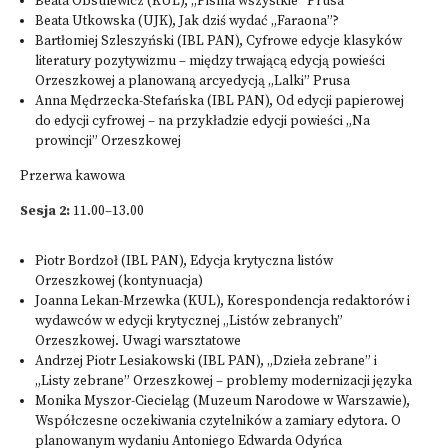
Beata Obsulewicz (KUL), „Pisma wszystkie” Prusa
Beata Utkowska (UJK), Jak dziś wydać „Faraona”?
Bartłomiej Szleszyński (IBL PAN), Cyfrowe edycje klasyków
literatury pozytywizmu – między trwającą edycją powieści
Orzeszkowej a planowaną arcyedycją „Lalki” Prusa
Anna Mędrzecka-Stefańska (IBL PAN), Od edycji papierowej
do edycji cyfrowej – na przykładzie edycji powieści „Na
prowincji” Orzeszkowej
Przerwa kawowa
Sesja 2:
11.00–13.00
Piotr Bordzoł (IBL PAN), Edycja krytyczna listów
Orzeszkowej (kontynuacja)
Joanna Lekan-Mrzewka (KUL), Korespondencja redaktorów i
wydawców w edycji krytycznej „Listów zebranych”
Orzeszkowej. Uwagi warsztatowe
Andrzej Piotr Lesiakowski (IBL PAN), „Dzieła zebrane” i
„Listy zebrane” Orzeszkowej – problemy modernizacji języka
Monika Myszor-Ciecieląg (Muzeum Narodowe w Warszawie),
Współczesne oczekiwania czytelników a zamiary edytora. O
planowanym wydaniu Antoniego Edwarda Odyńca