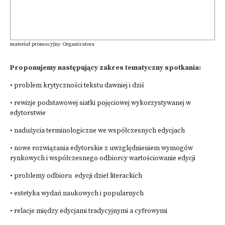
materiał promocyjny Organizatora
Proponujemy następujący zakres tematyczny spotkania:
• problem krytyczności tekstu dawniej i dziś
• rewizje podstawowej siatki pojęciowej wykorzystywanej w
edytorstwie
• nadużycia terminologiczne we współczesnych edycjach
• nowe rozwiązania edytorskie z uwzględnieniem wymogów
rynkowych i współczesnego odbiorcy wartościowanie edycji
• problemy odbioru edycji dzieł literackich
• estetyka wydań naukowych i popularnych
• relacje między edycjami tradycyjnymi a cyfrowymi