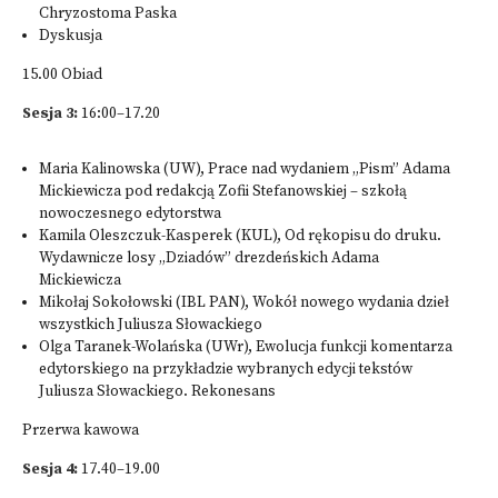
Chryzostoma Paska
Dyskusja
15.00 Obiad
Sesja 3:
16:00–17.20
Maria Kalinowska (UW), Prace nad wydaniem „Pism” Adama
Mickiewicza pod redakcją Zofii Stefanowskiej – szkołą
nowoczesnego edytorstwa
Kamila Oleszczuk-Kasperek (KUL), Od rękopisu do druku.
Wydawnicze losy „Dziadów” drezdeńskich Adama
Mickiewicza
Mikołaj Sokołowski (IBL PAN), Wokół nowego wydania dzieł
wszystkich Juliusza Słowackiego
Olga Taranek-Wolańska (UWr), Ewolucja funkcji komentarza
edytorskiego na przykładzie wybranych edycji tekstów
Juliusza Słowackiego. Rekonesans
Przerwa kawowa
Sesja 4:
17.40–19.00