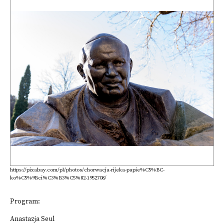
https://pixabay.com/pl/photos/chorwacja-rijeka-papie%C5%BC-
ko%C5%9Bci%C3%B3%C5%82-1952708/
Program:
Anastazja Seul