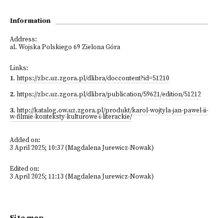
Information
Address:
al. Wojska Polskiego 69 Zielona Góra
Links:
1
.
https://zbc.uz.zgora.pl/dlibra/doccontent?id=51210
2
.
https://zbc.uz.zgora.pl/dlibra/publication/59621/edition/51212
3
.
http://katalog.ow.uz.zgora.pl/produkt/karol-wojtyla-jan-pawel-ii-
w-filmie-konteksty-kulturowe-i-literackie/
Added on:
3 April 2025; 10:37 (Magdalena Jurewicz-Nowak)
Edited on:
3 April 2025; 11:13 (Magdalena Jurewicz-Nowak)