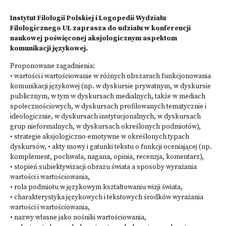
Instytut Filologii Polskiej i Logopedii Wydziału
Filologicznego UŁ zaprasza do udziału w konferencji
naukowej poświęconej aksjologicznym aspektom
komunikacji językowej.
Proponowane zagadnienia:
• wartości i wartościowanie w różnych obszarach funkcjonowania
komunikacji językowej (np. w dyskursie prywatnym, w dyskursie
publicznym, w tym w dyskursach medialnych, także w mediach
społecznościowych, w dyskursach profilowanych tematycznie i
ideologicznie, w dyskursach instytucjonalnych, w dyskursach
grup nieformalnych, w dyskursach określonych podmiotów),
• strategie aksjologiczno-emotywne w określonych typach
dyskursów, • akty mowy i gatunki tekstu o funkcji oceniającej (np.
komplement, pochwała, nagana, opinia, recenzja, komentarz),
• stopień subiektywizacji obrazu świata a sposoby wyrażania
wartości i wartościowania,
• rola podmiotu w językowym kształtowaniu wizji świata,
• charakterystyka językowych i tekstowych środków wyrażania
wartości i wartościowania,
• nazwy własne jako nośniki wartościowania,