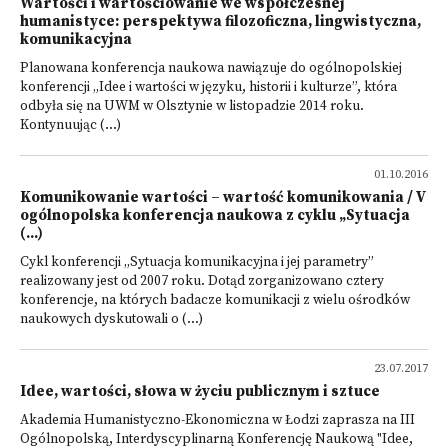
Wartości i wartościowanie we współczesnej
humanistyce: perspektywa filozoficzna, lingwistyczna,
komunikacyjna
Planowana konferencja naukowa nawiązuje do ogólnopolskiej
konferencji „Idee i wartości w języku, historii i kulturze”, która
odbyła się na UWM w Olsztynie w listopadzie 2014 roku.
Kontynuując (...)
01.10.2016
Komunikowanie wartości – wartość komunikowania / V
ogólnopolska konferencja naukowa z cyklu „Sytuacja
(...)
Cykl konferencji „Sytuacja komunikacyjna i jej parametry”
realizowany jest od 2007 roku. Dotąd zorganizowano cztery
konferencje, na których badacze komunikacji z wielu ośrodków
naukowych dyskutowali o (...)
23.07.2017
Idee, wartości, słowa w życiu publicznym i sztuce
Akademia Humanistyczno-Ekonomiczna w Łodzi zaprasza na III
Ogólnopolską, Interdyscyplinarną Konferencję Naukową "Idee,