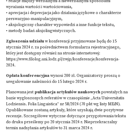
• relacje między werbalnymi a niewerbalnymi sposobami
wyrażania wartości i wartościowania,
• aprecjacja i deprecjacja jako działania językowe o charakterze
perswazyjno-manipulacyjnym,
• aksjologiczny charakter wypowiedzi a inne funkcje tekstu,
• metody badań aksjolingwistycznych.
Zgłoszenia udziału
w konferencji przyjmowane będą do 15
stycznia 2024 r. za pośrednictwem formularza rejestracyjnego,
który jest dostępny również na stronie internetowej:
https://www.filolog.uni.lodz.pl/zwjp/konferencje/konferencja-
2024
.
Opłata konferencyjna
wynosi 200 zł. Organizatorzy proszą o
uregulowanie należności do 15 lutego 2024 r.
Planowana jest
publikacja artykułów naukowych
powstałych na
bazie wygłoszonych referatów w czasopiśmie „Acta Universitatis
Lodziensis. Folia Linguistica” nr 58/2024 (70 pkt wg listy MEiN).
Opublikowane zostaną artykuły, które uzyskają dwie pozytywne
recenzje. Szczegółowe wytyczne dotyczące przygotowania tekstu
do druku prześlemy po 20 stycznia 2024 r. Nieprzekraczalny
termin nadsyłania artykułów to 31 marca 2024 r.