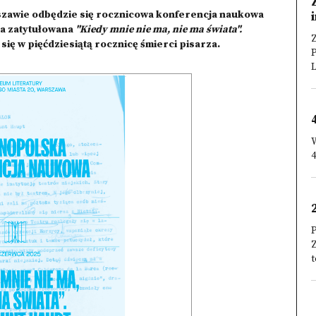
szawie odbędzie się rocznicowa konferencja naukowa
ta zatytułowana
"Kiedy mnie nie ma, nie ma świata".
Z
się w pięćdziesiątą rocznicę śmierci pisarza.
L
W
4
P
t