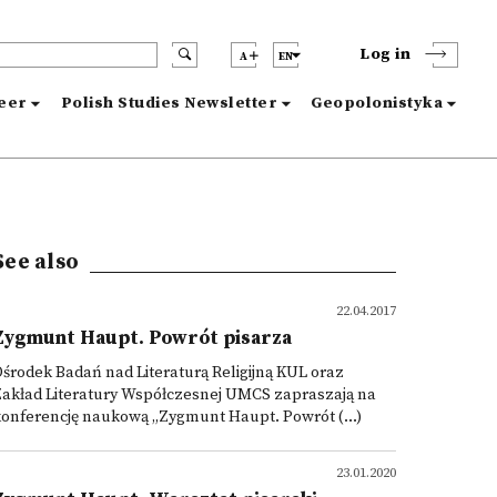
Log in
A
EN
reer
Polish Studies Newsletter
Geopolonistyka
See also
22.04.2017
Zygmunt Haupt. Powrót pisarza
środek Badań nad Literaturą Religijną KUL oraz
Zakład Literatury Współczesnej UMCS zapraszają na
onferencję naukową „Zygmunt Haupt. Powrót (...)
23.01.2020