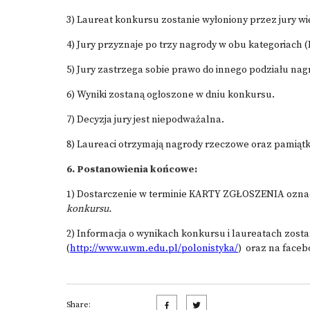
3) Laureat konkursu zostanie wyłoniony przez jury wi
4) Jury przyznaje po trzy nagrody w obu kategoriach (I, 
5) Jury zastrzega sobie prawo do innego podziału nag
6) Wyniki zostaną ogłoszone w dniu konkursu.
7) Decyzja jury jest niepodważalna.
8) Laureaci otrzymają nagrody rzeczowe oraz pamiąt
6. Postanowienia końcowe:
1) Dostarczenie w terminie KARTY ZGŁOSZENIA oznac
konkursu.
2) Informacja o wynikach konkursu i laureatach zost
(
http://www.uwm.edu.pl/polonistyka/
) oraz na faceb
Share: