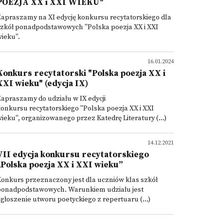
POEZJA XX i XXI WIEKU"
apraszamy na XI edycję konkursu recytatorskiego dla
szkół ponadpodstawowych "Polska poezja XX i XXI
ieku".
16.01.2024
Konkurs recytatorski "Polska poezja XX i
XXI wieku" (edycja IX)
apraszamy do udziału w IX edycji
onkursu recytatorskiego "Polska poezja XX i XXI
ieku", organizowanego przez Katedrę Literatury (...)
14.12.2021
VII edycja konkursu recytatorskiego
„Polska poezja XX i XXI wieku”
onkurs przeznaczony jest dla uczniów klas szkół
ponadpodstawowych. Warunkiem udziału jest
głoszenie utworu poetyckiego z repertuaru (...)