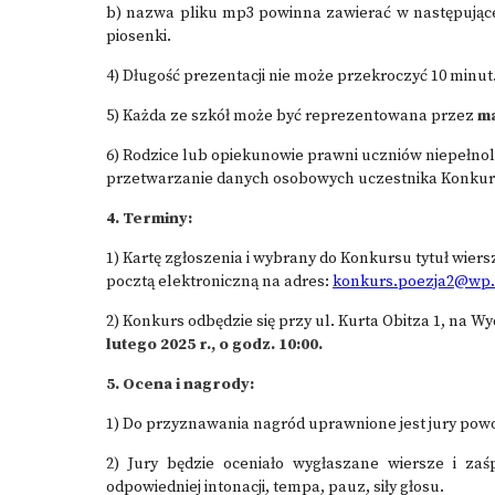
b) nazwa pliku mp3 powinna zawierać w następującej
piosenki.
4) Długość prezentacji nie może przekroczyć 10 minut
5) Każda ze szkół może być reprezentowana przez
ma
6) Rodzice lub opiekunowie prawni uczniów niepełnol
przetwarzanie danych osobowych uczestnika Konkurs
4. Terminy:
1) Kartę zgłoszenia i wybrany do Konkursu tytuł wiers
pocztą elektroniczną na adres:
konkurs.poezja2@wp.
2) Konkurs odbędzie się przy ul. Kurta Obitza 1, na
lutego 2025 r., o godz. 10:00
.
5. Ocena i nagrody:
1) Do przyznawania nagród uprawnione jest jury pow
2) Jury będzie oceniało wygłaszane wiersze i za
odpowiedniej intonacji, tempa, pauz, siły głosu.