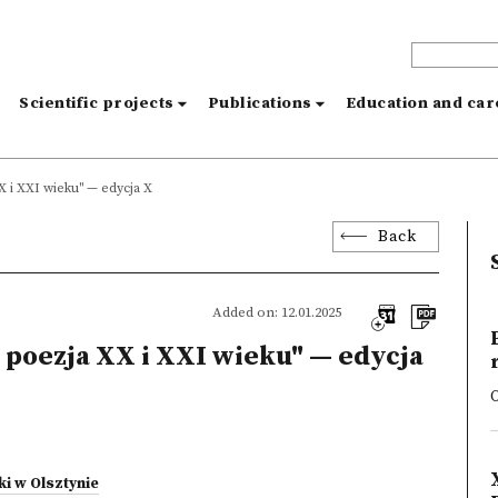
s
Scientific projects
Publications
Education and ca
X i XXI wieku" — edycja X
Back
Added on: 12.01.2025
 poezja XX i XXI wieku" — edycja
O
i w Olsztynie