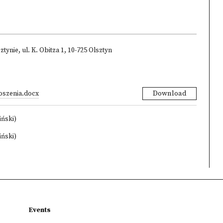
nie, ul. K. Obitza 1, 10-725 Olsztyn
oszenia.docx
Download
iński)
iński)
Events