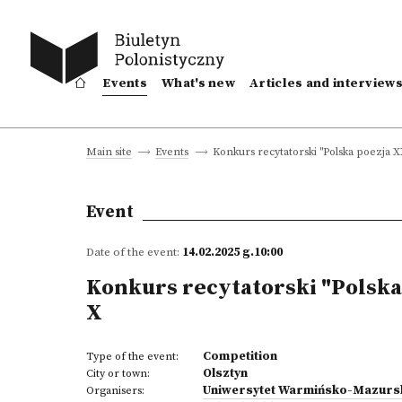
Events
What's new
Articles and interview
Konkurs recytatorski "Polska poezja X
Main site
Events
Event
Date of the event:
14.02.2025 g.10:00
Konkurs recytatorski "Polska
X
Competition
Type of the event:
Olsztyn
City or town:
Uniwersytet Warmińsko-Mazursk
Organisers: