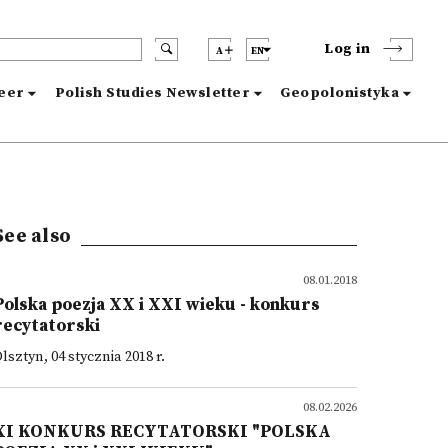
Log in
A
EN
reer
Polish Studies Newsletter
Geopolonistyka
See also
08.01.2018
Polska poezja XX i XXI wieku - konkurs
recytatorski
lsztyn, 04 stycznia 2018 r.
08.02.2026
XI KONKURS RECYTATORSKI "POLSKA