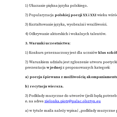
1) Ukazanie piękna języka polskiego.
2) Popularyzacja
polskiej poezji XX i XXI
wieku wśród
3) Kształtowanie języka, wyobraźni i wrażliwości.
4) Odkrywanie aktorskich i wokalnych talentów.
3. Warunki uczestnictwa
:
1) Konkurs przeznaczony jest dla uczniów
klas szk
2) Warunkiem udziału jest zgłoszenie utworu poetyckie
prezentacja
w jednej
z proponowanych kategorii:
a) poezja śpiewana z możliwością akompaniament
b) recytacja wiersza.
3) Podkłady muzyczne do utworów (jeśli będą potrzeb
r.
na adres
zielonka.piotr@palac.olsztyn.eu
a) w tytule maila należy wpisać „podkłady muzyczne 