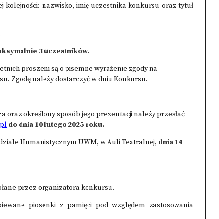
 kolejności: nazwisko, imię uczestnika konkursu oraz tytuł
.
ksymalnie 3 uczestników
.
etnich proszeni są o pisemne wyrażenie zgody na
u. Zgodę należy dostarczyć w dniu Konkursu.
za oraz określony sposób jego prezentacji należy przesłać
pl
do dnia 10 lutego 2025 roku.
 Wydziale Humanistycznym UWM, w Auli Teatralnej,
dnia 14
ołane przez organizatora konkursu.
śpiewane piosenki z pamięci pod względem zastosowania