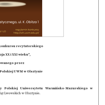
 konkursu recytatorskiego
ja XX i XXI wieku”,
owanego przez
 Polskiej UWM w Olsztynie
ry Polskiej Uniwersytetu Warmińsko-Mazurskiego w
ąt Lwowskich w Olsztynie.