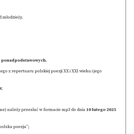
 młodzieży.
ół ponadpodstawowych
.
go z repertuaru polskiej poezji XX i XXI wieku i jego
u;
ne) należy przesłać w formacie mp3 do dnia
10 lutego 2025
polska poezja”;