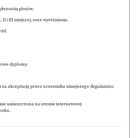
ększością głosów.
II i III miejsce), oraz wyróżnienia.
ród.
kowe dyplomy.
za akceptację przez uczestnika niniejszego
Regulaminu
anie umieszczona na stronie internetowej
ooku.