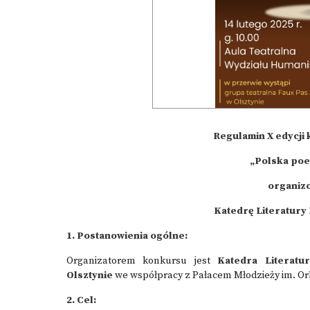
Regulamin X edycji
„Polska poez
organiz
Katedrę Literatury
1. Postanowienia ogólne:
Organizatorem konkursu jest
Katedra Literatu
Olsztynie
we współpracy z Pałacem Młodzieży im. Orl
2. Cel: