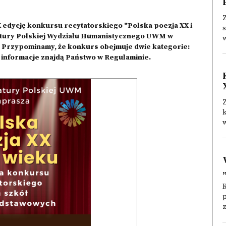
Z
 X edycję konkursu recytatorskiego "Polska poezja XX i
atury Polskiej Wydziału Humanistycznego UWM w
w
 Przypominamy, że konkurs obejmuje dwie kategorie:
 informacje znajdą Państwo w Regulaminie.
Z
k
w
K
z