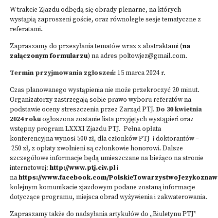
W trakcie Zjazdu odbędą się obrady plenarne, na których
wystąpią zaproszeni goście, oraz równoległe sesje tematyczne z
referatami.
Zapraszamy do przesyłania tematów wraz z abstraktami (
na
załączonym formularzu
) na adres
poltowjez@gmail.com.
Termin przyjmowania zgłoszeń:
15 marca 2024 r.
Czas planowanego wystąpienia nie może przekroczyć 20 minut.
Organizatorzy zastrzegają sobie prawo wyboru referatów na
podstawie oceny streszczenia przez Zarząd PTJ.
Do 30 kwietnia
2024 roku
ogłoszona zostanie lista przyjętych wystąpień oraz
wstępny program LXXXI Zjazdu PTJ. Pełna opłata
konferencyjna wynosi 500 zł, dla członków PTJ i doktorantów –
250 zł, z opłaty zwolnieni są członkowie honorowi. Dalsze
szczegółowe informacje będą umieszczane na bieżąco na stronie
internetowej:
http://www.ptj.civ.pl
i
na
https://www.facebook.com/PolskieTowarzystwoJezykoznaw
kolejnym komunikacie zjazdowym podane zostaną informacje
dotyczące programu, miejsca obrad wyżywienia i zakwaterowania.
Zapraszamy także do nadsyłania artykułów do „Biuletynu PTJ”