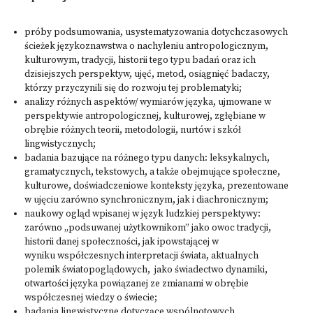
próby podsumowania, usystematyzowania dotychczasowych
ścieżek językoznawstwa o nachyleniu antropologicznym,
kulturowym, tradycji, historii tego typu badań oraz ich
dzisiejszych perspektyw, ujęć, metod, osiągnięć badaczy,
którzy przyczynili się do rozwoju tej problematyki;
analizy różnych aspektów/ wymiarów języka, ujmowane w
perspektywie antropologicznej, kulturowej, zgłębiane w
obrębie różnych teorii, metodologii, nurtów i szkół
lingwistycznych;
badania bazujące na różnego typu danych: leksykalnych,
gramatycznych, tekstowych, a także obejmujące społeczne,
kulturowe, doświadczeniowe konteksty języka, prezentowane
w ujęciu zarówno synchronicznym, jak i diachronicznym;
naukowy ogląd wpisanej w język ludzkiej perspektywy:
zarówno „podsuwanej użytkownikom” jako owoc tradycji,
historii danej społeczności, jak ipowstającej w
wyniku współczesnych interpretacji świata, aktualnych
polemik światopoglądowych, jako świadectwo dynamiki,
otwartości języka powiązanej ze zmianami w obrębie
współczesnej wiedzy o świecie;
badania lingwistyczne dotyczące wspólnotowych,