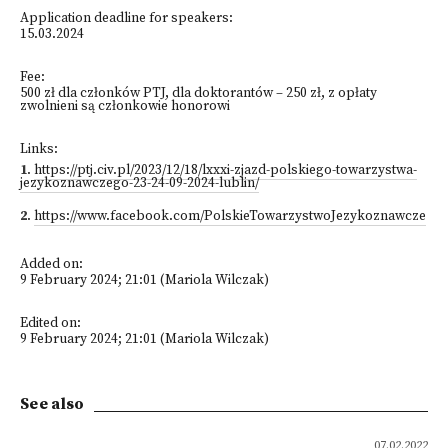
Application deadline for speakers:
15.03.2024
Fee:
500 zł dla członków PTJ, dla doktorantów – 250 zł, z opłaty
zwolnieni są członkowie honorowi
Links:
1
.
https://ptj.civ.pl/2023/12/18/lxxxi-zjazd-polskiego-towarzystwa-
jezykoznawczego-23-24-09-2024-lublin/
2
.
https://www.facebook.com/PolskieTowarzystwoJezykoznawcze
Added on:
9 February 2024; 21:01 (Mariola Wilczak)
Edited on:
9 February 2024; 21:01 (Mariola Wilczak)
See also
07.02.2022