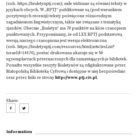
(zob.
https://biuletynptj.com
); mile widziane są również teksty w
językach obcych. W „BPTJ” publikowane są (pod warunkiem
pozytywnych recenzji) teksty poświęcone różnorodnym
zagadnieniom lingwistycznym, także nie związane z tematyką
zjazdów. Obecnie „Biuletyn” ma 70 punktów na liście czasopism
punktowanych. Przypominamy, że od LXX BPTJ podstawową
wersją naszego czasopisma jest wersja elektroniczna
(zob.
https://biuletynptj.com/resources/html/articlesList?
issueId=14474
), postać drukowana ukazuje się w 50
egzemplarzach przeznaczonych dla zamawiających je bibliotek.
Ponadto wszystkie zeszyty Biuletynów są zdigitalizowane przez
Małopolską Bibliotekę Cyfrową i dostępne w niej bezpośrednio
oraz przez linki ze strony
http://www.ptj.civ.pl
.
Share:
Information