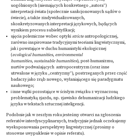
uogólnionych (niemających konkretnego „autora”)
interpretacji świata (społecznie sankcjonowanych sądów o
świecie), a także zindywidualizowanych,
skonkretyzowanych interpretacji językowych, będących
wynikiem procesu subiektyfikacji;
ujęcia polemiczne wobec optyki
stricte
antropologicznej,
zarówno inspirowane tradycyjnymi teoriami lingwistycznymi,
jak i powstające w duchu humanistyki ekologicznej
(
ecological humanities
,
environmental
humanities
,
sustainable humanities
), post-humanizmu,
nurtów podważających antropocentryzm (oraz inne
utrwalone w języku „centryzmy”), postrzeganych przez część
badaczy jako zrąb nowego, wyłaniającego się paradygmatu
naukowego;
i inne wątki pozostające w ścisłym związku z wyznaczoną
problematyką zjazdu, np. zjawisko dehumanizacji ludzkiego
języka w tekstach sztucznej inteligencji.
Podobnie jak w zeszłym roku jesteśmy otwarci na zgłoszenia
referatów interdyscyplinarnych, tradycyjnie jednak oczekujemy
wyeksponowania perspektywy lingwistycznej (prosimy o
stosowne uwypuklenie w opisie referatu).