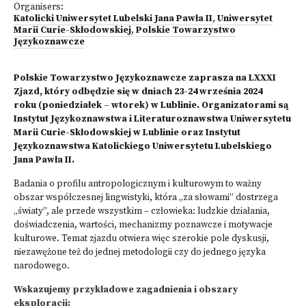
Organisers:
Katolicki Uniwersytet Lubelski Jana Pawła II
,
Uniwersytet
Marii Curie-Skłodowskiej
,
Polskie Towarzystwo
Językoznawcze
Polskie Towarzystwo Językoznawcze zaprasza na LXXXI
Zjazd, który odbędzie się w dniach 23-24 września 2024
roku (poniedziałek – wtorek) w Lublinie. Organizatorami są
Instytut Językoznawstwa i Literaturoznawstwa Uniwersytetu
Marii Curie-Skłodowskiej w Lublinie oraz Instytut
Językoznawstwa Katolickiego Uniwersytetu Lubelskiego
Jana Pawła II.
Badania o profilu antropologicznym i kulturowym to ważny
obszar współczesnej lingwistyki, która „za słowami” dostrzega
„światy”, ale przede wszystkim – człowieka: ludzkie działania,
doświadczenia, wartości, mechanizmy poznawcze i motywacje
kulturowe. Temat zjazdu otwiera więc szerokie pole dyskusji,
niezawężone też do jednej metodologii czy do jednego języka
narodowego.
Wskazujemy przykładowe zagadnienia i obszary
eksploracji: