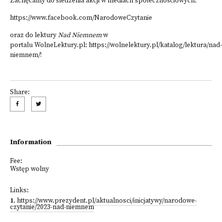
Zachęcamy do śledzenia akcji w mediach społecznościowych:
https://www.facebook.com/NarodoweCzytanie
oraz do lektury
Nad Niemnem
w
portalu
WolneLektury.pl
:
https://wolnelektury.pl/katalog/lektura/nad-
niemnem/
!
Share:
Information
Fee:
Wstęp wolny
Links:
1
.
https://www.prezydent.pl/aktualnosci/inicjatywy/narodowe-
czytanie/2023-nad-niemnem