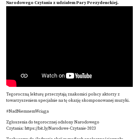
Narodowego Czytania z udziałem Pary Prezydenckiej.
Tegoroczną lekturę przeczytają znakomici polscy aktorzy z
towarzyszeniem specjalnie na tę okazję skomponowanej muzyki.
#NadNiemnemWciąga
Zgłoszenia do tegorocznej odsłony Narodowego
Czytania:
https://bit.ly/Narodowe-Czytanie-2023