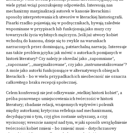
wiele pytań wciąż poszukujemy odpowiedzi. Interesują nas
mechanizmy marginalizacji autorek w kanonie literackim i
sposoby interpretowania ich utworów w literackiej historiografii.
Pisarki rzadko pojawiają się w podręcznikach, bywają zaledwie
wspominane w przypisach lub funkcjonują jako muzy czy
towarzyszki życia wybitnych mężczyzn. Jeśli już utwory kobiet
wchodzą do kanonu, dzieje się to zwykle na warunkach
narzuconych przez dominującą, patriarchalną narrację. Interesuje
nas także problem języka: jak mówić o autorkach pomijanych w
historii literatury? Czy należy je określać jako „zapomniane”,
„zapoznane”, „marginalizowane”, czy jako „instrumentalizowane”?
A może jako autorki funkcjonujące w alternatywnych obiegach
literackich – bo w wielu przypadkach ich nieobecność nie oznacza
całkowitego braku recepcji społecznej.
Celem konferencji nie jest odkrywanie „wielkiej historii kobiet”, a
próba ponownego umiejscowienia ich twórczości w historii
literatury; zbadanie relacji, wzajemnych wpływów i polemik
między autorkami; krytyczna refleksja nad mechanizmami,
decydującymi o tym, czyj głos zostanie usłyszany, a czyj
wyciszony; wreszcie namysł nad tym, w jaki sposób uwzględnienie
twórczości kobiet zmieni – bo zmienić musi – dotychczasowy