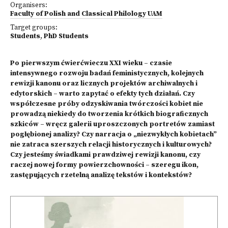
Organisers:
Faculty of Polish and Classical Philology UAM
Target groups:
Students
,
PhD Students
Po pierwszym ćwierćwieczu XXI wieku – czasie
intensywnego rozwoju badań feministycznych, kolejnych
rewizji kanonu oraz licznych projektów archiwalnych i
edytorskich – warto zapytać o efekty tych działań. Czy
współczesne próby odzyskiwania twórczości kobiet nie
prowadzą niekiedy do tworzenia krótkich biograficznych
szkiców – wręcz galerii uproszczonych portretów zamiast
pogłębionej analizy? Czy narracja o „niezwykłych kobietach”
nie zatraca szerszych relacji historycznych i kulturowych?
Czy jesteśmy świadkami prawdziwej rewizji kanonu, czy
raczej nowej formy powierzchowności – szeregu ikon,
zastępujących rzetelną analizę tekstów i kontekstów?