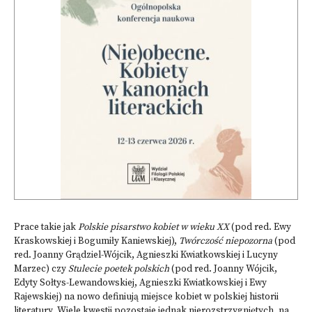
Prace takie jak
Polskie pisarstwo kobiet w wieku XX
(pod red. Ewy
Kraskowskiej i Bogumiły Kaniewskiej),
Twórczość niepozorna
(pod
red. Joanny Grądziel-Wójcik, Agnieszki Kwiatkowskiej i Lucyny
Marzec) czy
Stulecie poetek polskich
(pod red. Joanny Wójcik,
Edyty Sołtys-Lewandowskiej, Agnieszki Kwiatkowskiej i Ewy
Rajewskiej) na nowo definiują miejsce kobiet w polskiej historii
literatury. Wiele kwestii pozostaje jednak nierozstrzygniętych, na