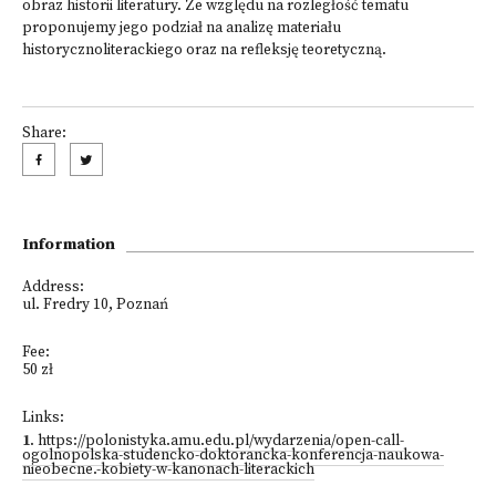
obraz historii literatury. Ze względu na rozległość tematu
proponujemy jego podział na analizę materiału
historycznoliterackiego oraz na refleksję teoretyczną.
Share:
Information
Address:
ul. Fredry 10, Poznań
Fee:
50 zł
Links:
1
.
https://polonistyka.amu.edu.pl/wydarzenia/open-call-
ogolnopolska-studencko-doktorancka-konferencja-naukowa-
nieobecne.-kobiety-w-kanonach-literackich