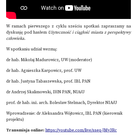
W ramach pierwszego z cyklu sześciu spotkań zapraszamy na
dyskusję pod hasłem
Użyteczność i ciągłość miasta z perspektywy
człowieka.
W spotkaniu udział wezmą:
dr hab. Mikołaj Madurowicz, UW (moderator)
dr hab. Agnieszka Karpowicz, prof. UW
dr hab. Justyna Tabaszewska, prof. IBL PAN
dr Andrzej Skalimowski, IHN PAN, NIAiU
prof. dr hab. inż. arch. Bolesław Stelmach, Dyrektor NIAiU
Wprowadzenie: dr Aleksandra Wójtowicz, IBL PAN (kierownik
projektu)
Transmisja online:
https://youtube.com/live/sseq-JMy3Rc