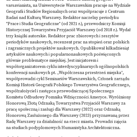
varsavianista, na Uniwersytecie Warszawskim pracuje na Wydziale
Geografii i Studiów Regionalnych oraz współpracuje z Centrum
Badań nad Kulturą Warszawy. Redaktor naczelny periodyku
"Prace i Studia Geograficzne" (od 2021 r.), przewodniczy Komisji
Historycznej Towarzystwa Przyjaciół Warszawy (od 2018 r.). Wydał
trzy książki autorskie. Redaktor prac zbiorowych i zeszytów
periodyków naukowych, recenzent prac na stopień oraz polskich
i zagranicznych projektów naukowych. Opublikował kilkadziesiąt
artykułów naukowych i popularnonaukowych poświęconych
głównie problematyce miejskiej. Jest inicjatorem i
współorganizatorem cyklu interdyscyplinarnych ogólnopolskich
konferencji naukowych pt. „Współczesna przestrzeń miejska”,
współprowadzi cykl Seminariów Warszawskich, Członek zarządu
Komisji Historii Geografii Polskiego Towarzystwa Geograficznego,
współzałożyciel i zastępca przewodniczącej Społecznego
Komitetu Odbudowy Pomnika Wdzięczności Ameryce. Wyróżniony
Honorową Złotą Odznaką Towarzystwa Przyjaciół Warszawy za
pracę społeczną i zasługi dla Warszawy (2022) oraz Odznaką
Honorową Zasłużonego dla Warszawy (2023) przyznawaną przez
Radę Warszawy za działalność na rzecz miasta. Prowadzi zajęcia
na studiach podyplomowych Humanistyka Architektoniczna.