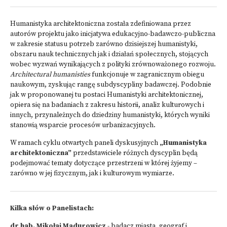
Humanistyka architektoniczna została zdefiniowana przez
autorów projektu jako inicjatywa edukacyjno-badawczo-publiczna
w zakresie statusu potrzeb zarówno dzisiejszej humanistyki,
obszaru nauk technicznych jak i działań społecznych, stojących
wobec wyzwań wynikających z polityki zrównoważonego rozwoju.
Architectural humanisties
funkcjonuje w zagranicznym obiegu
naukowym, zyskując rangę subdyscypliny badawczej. Podobnie
jak w proponowanej tu postaci Humanistyki architektonicznej,
opiera się na badaniach z zakresu historii, analiz kulturowych i
innych, przynależnych do dziedziny humanistyki, których wyniki
stanowią wsparcie procesów urbanizacyjnych.
W ramach cyklu otwartych paneli dyskusyjnych
„Humanistyka
architektoniczna”
przedstawiciele różnych dyscyplin będą
podejmować tematy dotyczące przestrzeni w której żyjemy –
zarówno w jej fizycznym, jak i kulturowym wymiarze.
Kilka słów o Panelistach:
dr hab. Mikołaj Madurowicz
- badacz miasta, geograf i