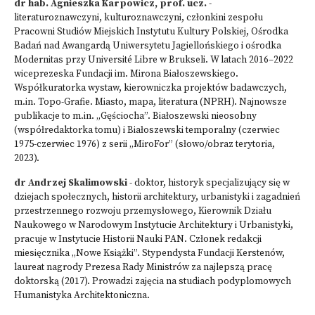
dr hab. Agnieszka Karpowicz, prof. ucz.
-
literaturoznawczyni, kulturoznawczyni, członkini zespołu
Pracowni Studiów Miejskich Instytutu Kultury Polskiej, Ośrodka
Badań nad Awangardą Uniwersytetu Jagiellońskiego i ośrodka
Modernitas przy Université Libre w Brukseli. W latach 2016–2022
wiceprezeska Fundacji im. Mirona Białoszewskiego.
Współkuratorka wystaw, kierowniczka projektów badawczych,
m.in. Topo-Grafie. Miasto, mapa, literatura (NPRH). Najnowsze
publikacje to m.in. „Gęściocha”. Białoszewski nieosobny
(współredaktorka tomu) i Białoszewski temporalny (czerwiec
1975-czerwiec 1976) z serii „MiroFor” (słowo/obraz terytoria,
2023).
dr Andrzej Skalimowski
- doktor, historyk specjalizujący się w
dziejach społecznych, historii architektury, urbanistyki i zagadnień
przestrzennego rozwoju przemysłowego, Kierownik Działu
Naukowego w Narodowym Instytucie Architektury i Urbanistyki,
pracuje w Instytucie Historii Nauki PAN. Członek redakcji
miesięcznika „Nowe Książki”. Stypendysta Fundacji Kerstenów,
laureat nagrody Prezesa Rady Ministrów za najlepszą pracę
doktorską (2017). Prowadzi zajęcia na studiach podyplomowych
Humanistyka Architektoniczna.