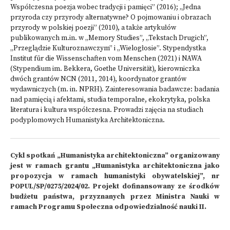
Współczesna poezja wobec tradycji i pamięci” (2016); „Jedna
przyroda czy przyrody alternatywne? O pojmowaniu i obrazach
przyrody w polskiej poezji” (2010), a także artykułów
publikowanych m.in. w „Memory Studies”, „Tekstach Drugich”,
„Przeglądzie Kulturoznawczym” i „Wielogłosie”. Stypendystka
Institut für die Wissenschaften vom Menschen (2021) i NAWA
(Stypendium im. Bekkera, Goethe Universität), kierowniczka
dwóch grantów NCN (2011, 2014), koordynator grantów
wydawniczych (m. in. NPRH). Zainteresowania badawcze: badania
nad pamięcią i afektami, studia temporalne, ekokrytyka, polska
literatura i kultura współczesna. Prowadzi zajęcia na studiach
podyplomowych Humanistyka Architektoniczna.
Cykl spotkań „Humanistyka architektoniczna” organizowany
jest w ramach grantu „Humanistyka architektoniczna jako
propozycja w ramach humanistyki obywatelskiej”, nr
POPUL/SP/0275/2024/02. Projekt dofinansowany ze środków
budżetu państwa, przyznanych przez Ministra Nauki w
ramach Programu Społeczna odpowiedzialność nauki II.