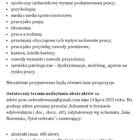
społeczny i jednostkowy wymiar podejmowanej pracy;
psychologia;
media i media społecznościowe;
praca jako pasja;
ekonomia;
praca a rodzina;
przemiany obyczajowe i ich wpływ na kwestie pracy;
praca jako przywilej; zawody prestiżowe;
kariera, ścieżki kariery;
zawody wymarłe i zawody przyszłości;
zjawiska patologiczne – dyskryminacje, mobbing, ageizm na
rynku pracy.
Niezależnie przyjmowane będą również inne propozycje.
Ostateczny termin nadsyłania abstraktów
na
adres
prac.eekonferencja@gmail
.com mija 14 lipca 2022 roku. Na
podany adres prosimy przesłać dokument w formacie
edytowalnym (.doc, .docx, .rtf), zatytułowany wg schematu „Imię
Nazwisko, Tytuł referatu” i zawierający:
abstrakt (max. 600 słów);