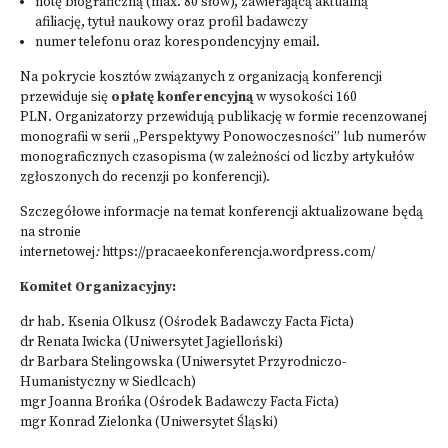
notę biograficzną (max. 80 słów), zawierającą aktualną
afiliację, tytuł naukowy oraz profil badawczy
numer telefonu oraz korespondencyjny email.
Na pokrycie kosztów związanych z organizacją konferencji
przewiduje się
opłatę konferencyjną
w wysokości 160
PLN. Organizatorzy przewidują publikację w formie recenzowanej
monografii w serii „Perspektywy Ponowoczesności” lub numerów
monograficznych czasopisma (w zależności od liczby artykułów
zgłoszonych do recenzji po konferencji).
Szczegółowe informacje na temat konferencji aktualizowane będą
na stronie
internetowej
:
https://pracaeekonferencja.wordpress.com/
Komitet Organizacyjny:
dr hab. Ksenia Olkusz (Ośrodek Badawczy Facta Ficta)
dr Renata Iwicka (Uniwersytet Jagielloński)
dr Barbara Stelingowska (Uniwersytet Przyrodniczo-
Humanistyczny w Siedlcach)
mgr Joanna Brońka (Ośrodek Badawczy Facta Ficta)
mgr Konrad Zielonka (Uniwersytet Śląski)