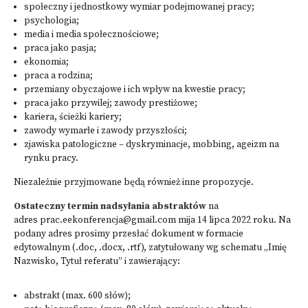
społeczny i jednostkowy wymiar podejmowanej pracy;
psychologia;
media i media społecznościowe;
praca jako pasja;
ekonomia;
praca a rodzina;
przemiany obyczajowe i ich wpływ na kwestie pracy;
praca jako przywilej; zawody prestiżowe;
kariera, ścieżki kariery;
zawody wymarłe i zawody przyszłości;
zjawiska patologiczne – dyskryminacje, mobbing, ageizm na
rynku pracy.
Niezależnie przyjmowane będą również inne propozycje.
Ostateczny termin nadsyłania abstraktów
na
adres
prac.eekonferencja@gmail
.com mija 14 lipca 2022 roku. Na
podany adres prosimy przesłać dokument w formacie
edytowalnym (.doc, .docx, .rtf), zatytułowany wg schematu „Imię
Nazwisko, Tytuł referatu” i zawierający:
abstrakt (max. 600 słów);