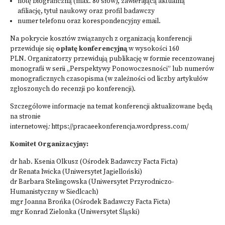
notę biograficzną (max. 80 słów), zawierającą aktualną
afiliację, tytuł naukowy oraz profil badawczy
numer telefonu oraz korespondencyjny email.
Na pokrycie kosztów związanych z organizacją konferencji
przewiduje się
opłatę konferencyjną
w wysokości 160
PLN. Organizatorzy przewidują publikację w formie recenzowanej
monografii w serii „Perspektywy Ponowoczesności” lub numerów
monograficznych czasopisma (w zależności od liczby artykułów
zgłoszonych do recenzji po konferencji).
Szczegółowe informacje na temat konferencji aktualizowane będą
na stronie
internetowej
:
https://pracaeekonferencja.wordpress.com/
Komitet Organizacyjny:
dr hab. Ksenia Olkusz (Ośrodek Badawczy Facta Ficta)
dr Renata Iwicka (Uniwersytet Jagielloński)
dr Barbara Stelingowska (Uniwersytet Przyrodniczo-
Humanistyczny w Siedlcach)
mgr Joanna Brońka (Ośrodek Badawczy Facta Ficta)
mgr Konrad Zielonka (Uniwersytet Śląski)