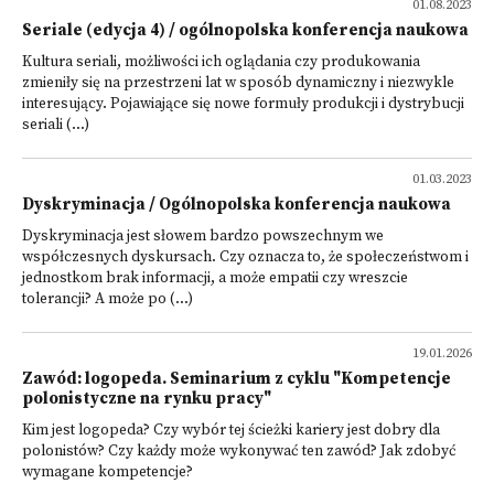
01.08.2023
Seriale (edycja 4) / ogólnopolska konferencja naukowa
Kultura seriali, możliwości ich oglądania czy produkowania
zmieniły się na przestrzeni lat w sposób dynamiczny i niezwykle
interesujący. Pojawiające się nowe formuły produkcji i dy­strybucji
seriali (...)
01.03.2023
Dyskryminacja / Ogólnopolska konferencja naukowa
Dyskryminacja jest słowem bardzo powszechnym we
współczesnych dyskursach. Czy oznacza to, że społeczeństwom i
jednostkom brak informacji, a może empatii czy wreszcie
tolerancji? A może po (...)
19.01.2026
Zawód: logopeda. Seminarium z cyklu "Kompetencje
polonistyczne na rynku pracy"
Kim jest logopeda? Czy wybór tej ścieżki kariery jest dobry dla
polonistów? Czy każdy może wykonywać ten zawód? Jak zdobyć
wymagane kompetencje?