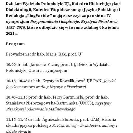
Dziekan Wydziału Polonistyki UJ,, Katedra Historii Języka i
Dialektologii, Katedra Współczesnego Języka Polskiego i
Redakcja „LingVariów” mają zaszczyt zaprosić na IV
sympozjum
Przypomnienia i inspiracje. Krystyna Pisarkowa
1932–2010
, które odbędzie się w formie zdalnej 9 kwietnia
2021 r.
Program
Prowadzenie: dr hab. Maciej Rak, prof. UJ
10.00
dr hab. Jarosław Fazan, prof. UJ, Dziekan Wydziału
Polonistyki: Otwarcie sympozjum
10.15–10.45
dr hab. Krystyna Kowalik, prof. IJP PAN,
Język i
językoznawstwo według Krystyny Pisarkowej
10.45–11.15
prof. dr hab. Jerzy Bartmiński, prof. dr hab.
Stanisława Niebrzegowska-Bartmińska (UMCS),
Krystyny
Pisarkowej odkrywanie Malinowskiego
11.15–11.45
dr hab. Agnieszka Słoboda, prof. UAM, Historia
składni języka polskiego
K. Pisarkowej – świadectwo zmiany i
dzieło otwarte