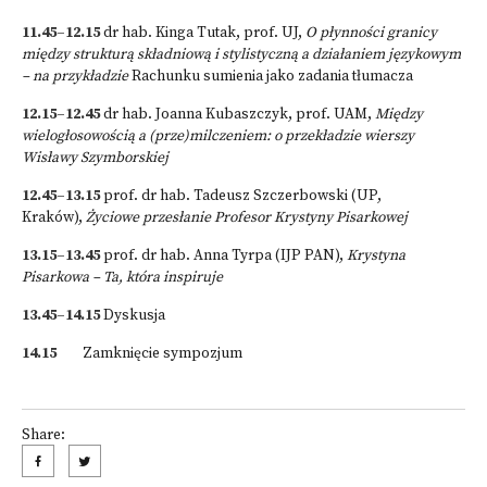
11.45–12.15
dr hab. Kinga Tutak, prof. UJ,
O płynności granicy
między strukturą składniową i stylistyczną a działaniem językowym
– na przykładzie
Rachunku sumienia jako zadania tłumacza
12.15–12.45
dr hab. Joanna Kubaszczyk, prof. UAM,
Między
wielogłosowością a (prze)milczeniem: o przekładzie wierszy
Wisławy Szymborskiej
12.45–13.15
prof. dr hab. Tadeusz Szczerbowski (UP,
Kraków),
Życiowe przesłanie Profesor Krystyny Pisarkowej
13.15–13.45
prof. dr hab. Anna Tyrpa (IJP PAN),
Krystyna
Pisarkowa – Ta, która inspiruje
13.45–14.15
Dyskusja
14.15
Zamknięcie sympozjum
Share: