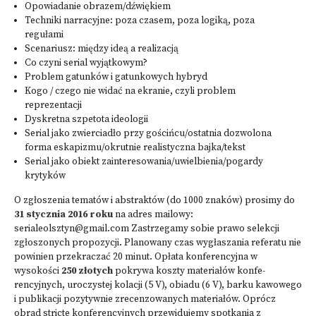
Opowiadanie obrazem/dźwiękiem
Techniki narracyjne: poza czasem, poza logiką, poza
regułami
Scenariusz: między ideą a realizacją
Co czyni serial wyjątkowym?
Problem gatunków i gatunkowych hybryd
Kogo / czego nie widać na ekranie, czyli problem
reprezentacji
Dyskretna szpetota ideologii
Serial jako zwierciadło przy gościńcu/ostatnia dozwolona
forma eskapizmu/okrutnie realistyczna bajka/tekst
Serial jako obiekt zainteresowania/uwielbienia/pogardy
krytyków
O zgłoszenia tematów i abstraktów (do 1000 znaków) prosimy do
31 stycznia 2016 roku
na adres mailowy:
serialeolsztyn@gmail.com
Zastrzegamy sobie prawo selekcji
zgłoszonych propozycji. Planowany czas wygłaszania referatu nie
powinien przekraczać 20 minut. Opłata konferencyjna w
wysokości
250 złotych
pokrywa koszty materiałów konfe­
rencyjnych, uroczystej kolacji (5 V), obiadu (6 V), barku kawowego
i publikacji pozytywnie zrecen­zowanych materiałów. Oprócz
obrad stricte konferencyjnych przewidujemy spotkania z