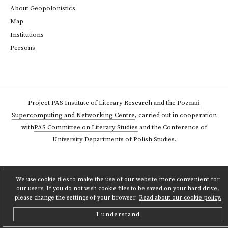
About Geopolonistics
Map
Institutions
Persons
Project
PAS Institute of Literary Research
and
the Poznań
Supercomputing and Networking Centre
,
carried out in cooperation
with
PAS Committee on Literary Studies
and the Conference of
University Departments of Polish Studies.
We use cookie files to make the use of our website more convenient for
our users. If you do not wish cookie files to be saved on your hard drive,
please change the settings of your browser.
Read about our cookie policy.
I understand