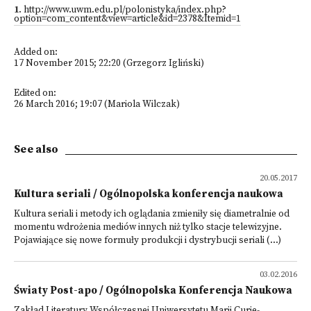
1
.
http://www.uwm.edu.pl/polonistyka/index.php?
option=com_content&view=article&id=2378&Itemid=1
Added on:
17 November 2015; 22:20 (Grzegorz Igliński)
Edited on:
26 March 2016; 19:07 (Mariola Wilczak)
See also
20.05.2017
Kultura seriali / Ogólnopolska konferencja naukowa
Kultura seriali i metody ich oglądania zmieniły się diametralnie od
momentu wdrożenia mediów innych niż tylko stacje telewizyjne.
Pojawiające się nowe formuły produkcji i dy­strybucji seriali (...)
03.02.2016
Światy Post-apo / Ogólnopolska Konferencja Naukowa
Zakład Literatury Współczesnej Uniwersytetu Marii Curie-