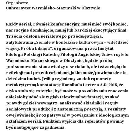
Organisers:
Uniwersytet Warmińsko-Mazurski w Olsztynie
Każdy serial, również konferencyjny, musi mieć swój koniec,
narracyjne domknięcie, mniej lub bardziej ekscytujący finał.
Trzecia odsłona serialowego przedsię­wzięcia,
zatytułowana
„Seriale w kontekście kulturowym – wi(e)dzieć
więcej. Próba bilansu”
, organizowana przez Instytut
Filologii Polskiej i Katedrę Filologii Angielskiej Uniwersytetu
Warmińsko-Mazurskiego w Olsztynie, będzie próbą
podsumowania stanu wiedzy o serialach, ale też zachętą do
refleksji nad przeobrażeniami, jakim może/powin­na ulec ta
dziedzina badań. Jeśli przyjmiemy za dobrą monetę
metakrytyczną konsta­tację Hannibala Lectera A.D. 2015, że
etyka stała się estetyką, być może w poszukiwaniu znaczenia
należałoby udać się w głąb telewizualnej fantazji, szukać
prawdy gdzieś we­wnątrz, analizować składniki i reguły
serialowych produkcji z anatomiczną precyzją, a rezultaty
owej wiwisekcji rozpatrywać w powiązaniu z ideologicznym
sztafażem seria­li. Punktem wyjścia dla referatów powinny
być następujące zagadnienia: