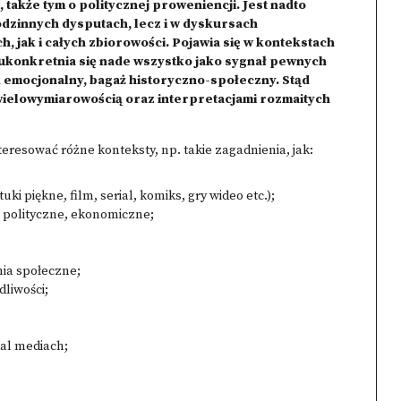
 także tym o politycznej proweniencji. Jest nadto
dzinnych dysputach, lecz i w dyskursach
 jak i całych zbiorowości. Pojawia się w kontekstach
óre ukonkretnia się nade wszystko jako sygnał pewnych
k emocjonalny, bagaż historyczno-społeczny. Stąd
ielowymiarowością oraz interpretacjami rozmaitych
eresować różne konteksty, np. takie zagadnienia, jak:
ki piękne, film, serial, komiks, gry wideo etc.);
e, polityczne, ekonomiczne;
nia społeczne;
liwości;
ial mediach;