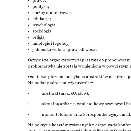
prawo;
polityka;
służby mundurowe;
edukacja;
psychologia
socjologia;
religia;
mitologie i legendy;
jednostka wobec sprawiedliwości.
Oczywiście organizatorzy zapraszają do proponowania 
problematyka nie została wymieniona w powyższym z
Ostateczny termin nadsyłania abstraktów na adres:
p
Na podany adres należy przesłać:
• abstrakt (max. 600 słów);
• aktualną afiliację, tytuł naukowy oraz profil b
• numer telefonu oraz korespondencyjny email
Na pokrycie kosztów związanych z organizacją konfere