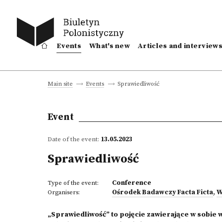
Events
What's new
Articles and interview
Sprawiedliwość
Main site
Events
Event
Date of the event:
13.05.2023
Sprawiedliwość
Conference
Type of the event:
Ośrodek Badawczy Facta Ficta
,
W
Organisers:
„Sprawiedliwość” to pojęcie zawierające w sobi