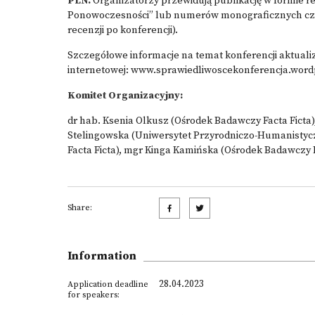
PLN.
Organizatorzy przewidują publikację w formie r
Ponowoczesności” lub numerów monograficznych czas
recenzji po konferencji).
Szczegółowe informacje na temat konferencji aktuali
internetowej:
www.sprawiedliwoscekonferencja.word
Komitet Organizacyjny:
dr hab. Ksenia Olkusz (Ośrodek Badawczy Facta Ficta),
Stelingowska (Uniwersytet Przyrodniczo-Humanistyc
Facta Ficta), mgr Kinga Kamińska (Ośrodek Badawczy F
Share:
Information
28.04.2023
Application deadline
for speakers: