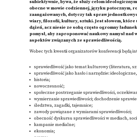
subiektywnie, bywa, że służy celom ideologicznym,
obecne w mowie codziennej, języku potocznym, ro
zaangażowanych, dotyczy tak spraw jednostkowych,
wiary, filozofii, kultury, sztuki. Jest słowem, kt
dążeń, acz niesie ze sobą często ogromny ładune
pomysł, aby zaproponować naukowy namysł nad w
aspektów związanych ze sprawiedliwością.
Wobec tych kwestii organizatorów konferencji będą int
sprawiedliwość jako temat kulturowy (literatura, sztu
sprawiedliwość jako hasło i narzędzie: ideologiczn
historia;
nowoczesność;
społeczne postrzeganie sprawiedliwości, oczekiwa
wymierzanie sprawiedliwości; dochodzenie sprawied
śledztwa, zagadki, tajemnice;
zawody powiązane z wymiarami sprawiedliwości;
obecność dyskursu sprawiedliwości w mediach, soc
kampanie medialne;
ekonomia;