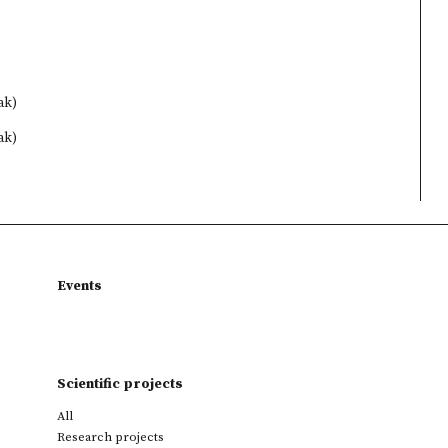
ak)
ak)
Events
Scientific projects
All
Research projects