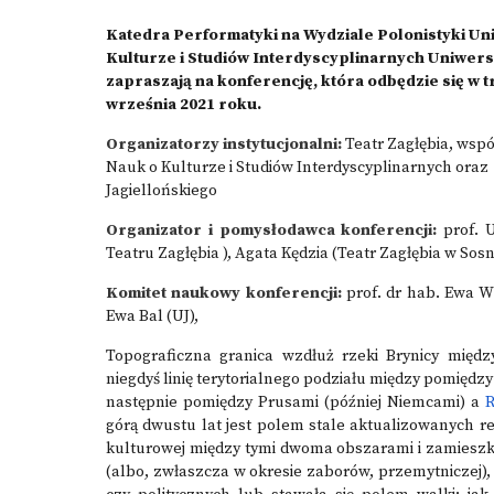
Katedra Performatyki na Wydziale Polonistyki Uni
Kulturze i Studiów Interdyscyplinarnych Uniwers
zapraszają na konferencję, która odbędzie się w 
września 2021 roku.
Organizatorzy instytucjonalni:
Teatr Zagłębia, wspó
Nauk o Kulturze i Studiów Interdyscyplinarnych oraz
Jagiellońskiego
Organizator i pomysłodawca konferencji:
prof. 
Teatru Zagłębia ), Agata Kędzia (Teatr Zagłębia w So
Komitet naukowy konferencji:
prof. dr hab. Ewa W
Ewa Bal (UJ),
Topograficzna granica wzdłuż rzeki Brynicy międ
niegdyś linię terytorialnego podziału między pomi
następnie pomiędzy Prusami (później Niemcami) a
R
górą dwustu lat jest polem stale aktualizowanych r
kulturowej między tymi dwoma obszarami i zamieszk
(albo, zwłaszcza w okresie zaborów, przemytniczej)