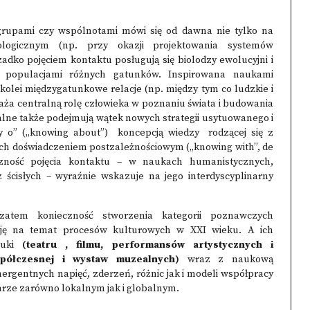
grupami czy wspólnotami mówi się od dawna nie tylko na
ologicznym (np. przy okazji projektowania systemów
adko pojęciem kontaktu posługują się biolodzy ewolucyjni i
zy populacjami różnych gatunków. Inspirowana naukami
kolei międzygatunkowe relacje (np. między tym co ludzkie i
aża centralną rolę człowieka w poznaniu świata i budowania
ialne także podejmują wątek nowych strategii usytuowanego i
zy o” („knowing about”) koncepcją wiedzy rodzącej się z
h doświadczeniem postzależnościowym („knowing with”, de
zność pojęcia kontaktu – w naukach humanistycznych,
 ścisłych – wyraźnie wskazuje na jego interdyscyplinarny
zatem konieczność stworzenia kategorii poznawczych
ksję na temat procesów kulturowych w XXI wieku. A ich
tuki
(teatru , filmu, performansów artystycznych i
współczesnej i wystaw muzealnych)
wraz z naukową
ergentnych napięć, zderzeń, różnic jak i modeli współpracy
arze zarówno lokalnym jak i globalnym.