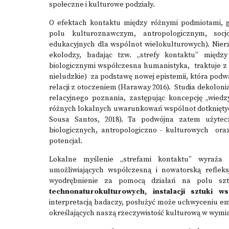
społeczne i kulturowe podziały.
O efektach kontaktu między różnymi podmiotami, 
polu kulturoznawczym, antropologicznym, socj
edukacyjnych dla wspólnot wielokulturowych). Nierz
ekolodzy, badając tzw. „strefy kontaktu” międ
biologicznymi współczesna humanistyka, traktuje z 
nieludzkie) za podstawę nowej epistemii, która podw
relacji z otoczeniem (Haraway 2016). Studia dekolon
relacyjnego poznania, zastępując koncepcję „wied
różnych lokalnych uwarunkowań wspólnot dotkniętyc
Sousa Santos, 2018). Ta podwójna zatem użytec
biologicznych, antropologiczno - kulturowych oraz
potencjał.
Lokalne myślenie „strefami kontaktu” wyraża 
umożliwiających współczesną i nowatorską refle
wyodrębnienie za pomocą działań na polu sz
technonaturokulturowych, instalacji sztuki 
interpretacją badaczy, posłużyć może uchwyceniu em
określających naszą rzeczywistość kulturową w wymi