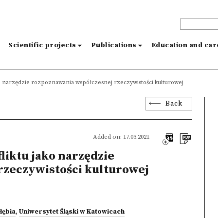
s
Scientific projects
Publications
Education and ca
jako narzędzie rozpoznawania współczesnej rzeczywistości kulturowej
Back
Added on: 17.03.2021
fliktu jako narzędzie
rzeczywistości kulturowej
łębia
,
Uniwersytet Śląski w Katowicach