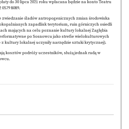
płaty do 30 lipca 2021 roku wpłacana będzie na konto Teatru
 0579 8089.
e zwiedzanie śladów antropogenicznych zmian środowiska
kopalnianych zapadlisk terytorium, ruin górniczych osiedli
iach mających na celu poznanie kultury lokalnej Zagłębia
performatywne po Sosnowcu jako strefie wielokulturowych
z kultury lokalnej uczyniły narzędzie sztuki krytycznej).
ają kosztów podróży uczestników, służą jednak radą w
owcu.