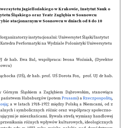
wersytetu Jagiellońskiego w Krakowie, Instytut Nauk o
ytetu Śląskiego oraz Teatr Zagłębia w Sosnowcu
trybie stacjonarnym w Sosnowcu w dniach od 8 do 10
łorganizatorzy instytucjonalni: Uniwersytet Śląski/Instytut
 Katedra Performatyki na Wydziale Polonistyki Uniwersytetu
UJ dr hab. Ewa Bal, współpraca: Iwona Woźniak, (Dyrektor
snowcu)
ąchocka (UŚ), dr hab. prof. UŚ Dorota Fox, prof. UJ dr hab.
zy Górnym Śląskiem a Zagłębiem Dąbrowskim, stanowiąca
ędzy państwem Habsburgów (potem
Prusami
) a
Rzeczpospolitą
,
osją
; a w latach 1918–1922 między Polską a Niemcami, od z
ealnych i symbolicznych różnic oraz współpracy społeczno-
ującymi je mieszkańcami. Bywała strefą wymiany handlowej
, przenikania różnych wpływów kulturowych, ideologicznych