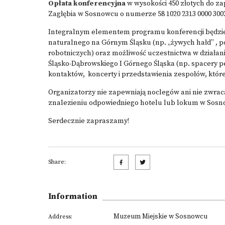
Opłata konferencyjna
w wysokości 450 złotych do za
Zagłębia w Sosnowcu o numerze 58 1020 2313 0000 3002
Integralnym elementem programu konferencji będzi
naturalnego na Górnym Śląsku (np. „żywych hałd” , po
robotniczych) oraz możliwość uczestnictwa w działan
Śląsko-Dąbrowskiego I Górnego Śląska (np. spacery 
kontaktów, koncerty i przedstawienia zespołów, które 
Organizatorzy nie zapewniają noclegów ani nie zwrac
znalezieniu odpowiedniego hotelu lub lokum w Sosn
Serdecznie zapraszamy!
Share:
Information
Muzeum Miejskie w Sosnowcu
Address: