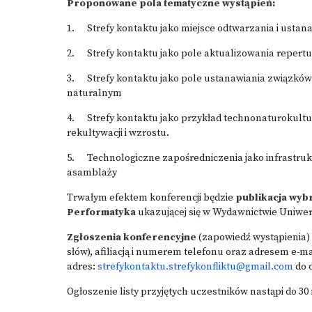
Proponowane pola tematyczne wystąpień:
1. Strefy kontaktu jako miejsce odtwarzania i ustana
2. Strefy kontaktu jako pole
aktualizowania repertu
3. Strefy kontaktu jako
pole ustanawiania związków 
naturalnym
4.
Strefy kontaktu jako przykład technonaturokultur
rekultywacji i wzrostu.
5. Technologiczne zapośredniczenia jako infrastruk
asamblaży
Trwałym efektem konferencji będzie
publikacja wyb
Performatyka
ukazującej się w Wydawnictwie Uniwers
Zgłoszenia konferencyjne
(zapowiedź wystąpienia) 
słów), afiliacją i numerem telefonu oraz adresem e-m
adres:
strefykontaktu.strefykonfliktu@gmail.com
do d
Ogłoszenie listy przyjętych uczestników nastąpi do 30