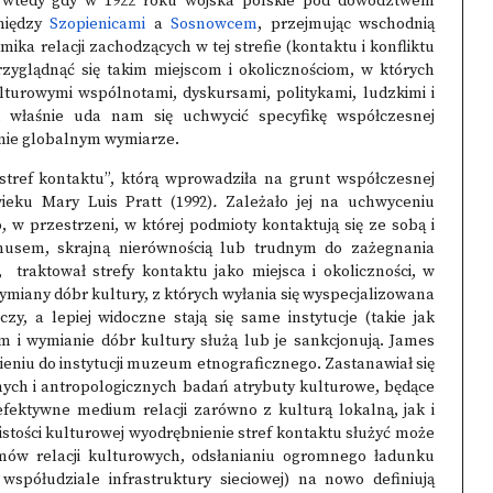
ak wtedy gdy w 1922 roku wojska polskie pod dowództwem
między
Szopienicami
a
Sosnowcem
, przejmując wschodnią
ika relacji zachodzących w tej strefie (kontaktu i konfliktu
rzyglądnąć się takim miejscom i okolicznościom, w których
lturowymi wspólnotami, dyskursami, politykami, ludzkimi i
m właśnie uda nam się uchwycić specyfikę współczesnej
eśnie globalnym wymiarze.
tref kontaktu”, którą wprowadziła na grunt współczesnej
ieku Mary Luis Pratt (1992)
.
Zależało jej na uchwyceniu
 w przestrzeni, w której podmioty kontaktują się ze sobą i
ymusem, skrajną nierównością lub trudnym do zażegnania
, traktował strefy kontaktu jako miejsca i okoliczności, w
ymiany dóbr kultury, z których wyłania się wyspecjalizowana
y, a lepiej widoczne stają się same instytucje (takie jak
om i wymianie dóbr kultury służą lub je sankcjonują. James
iesieniu do instytucji muzeum etnograficznego. Zastanawiał się
ych i antropologicznych badań atrybuty kulturowe, będące
ktywne medium relacji zarówno z kulturą lokalną, jak i
stości kulturowej wyodrębnienie stref kontaktu służyć może
mów relacji kulturowych, odsłanianiu ogromnego ładunku
 współudziale infrastruktury sieciowej) na nowo definiują