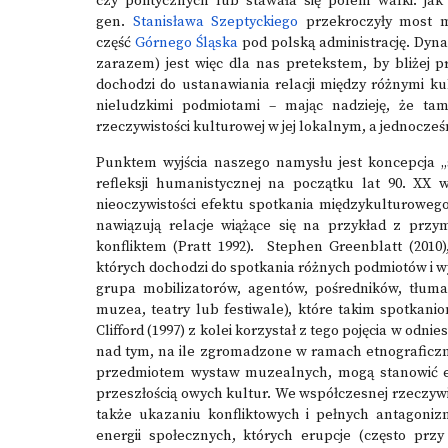
czy politycznych lub stawała się polem walki: j
gen.
Stanisława Szeptyckiego
przekroczyły most 
część
Górnego Śląska
pod polską administrację. Dynam
zarazem) jest więc dla nas pretekstem, by bliżej p
dochodzi do ustanawiania relacji między różnymi ku
nieludzkimi podmiotami – mając nadzieję, że ta
rzeczywistości kulturowej w jej lokalnym, a jednocz
Punktem wyjścia naszego namysłu jest koncepcja „s
refleksji humanistycznej na początku lat 90. XX w
nieoczywistości efektu spotkania międzykulturowego,
nawiązują relacje wiążące się na przykład z prz
konfliktem (Pratt 1992). Stephen Greenblatt (2010)
których dochodzi do spotkania różnych podmiotów i w
grupa mobilizatorów, agentów, pośredników, tłumacz
muzea, teatry lub festiwale), które takim spotkani
Clifford (1997) z kolei korzystał z tego pojęcia w odn
nad tym, na ile zgromadzone w ramach etnograficzn
przedmiotem wystaw muzealnych, mogą stanowić efe
przeszłością owych kultur. We współczesnej rzeczywi
także ukazaniu konfliktowych i pełnych antagoniz
energii społecznych, których erupcje (często przy