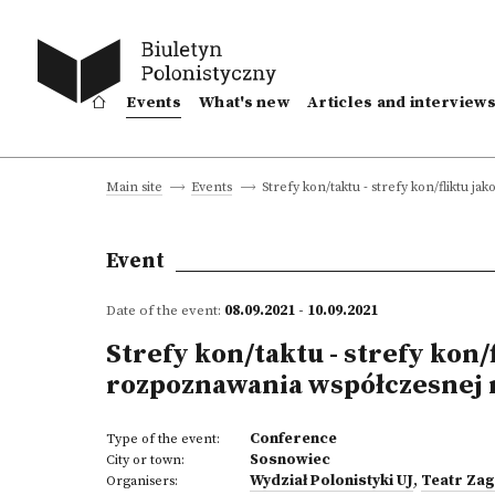
Events
What's new
Articles and interview
Strefy kon/taktu - strefy kon/fliktu 
Main site
Events
Event
Date of the event:
08.09.2021 - 10.09.2021
Strefy kon/taktu - strefy kon/
rozpoznawania współczesnej 
Conference
Type of the event:
Sosnowiec
City or town:
Wydział Polonistyki UJ
,
Teatr Zag
Organisers: